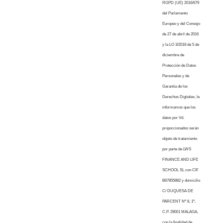
RGPD (UE) 2016/679
del Parlamento
Europeo y del Consejo
de 27 de abril de 2016
y la LO 3/2018 de 5 de
diciembre de
Protección de Datos
Personales y de
Garantía de los
Derechos Digitales, le
informamos que los
datos por Vd.
proporcionados serán
objeto de tratamiento
por parte de LWS
FINANCE AND LIFE
SCHOOL SL con CIF
B67855882 y domicilio
C/ DUQUESA DE
PARCENT Nº 8, 1º,
C.P. 29001 MALAGA,
con la finalidad de