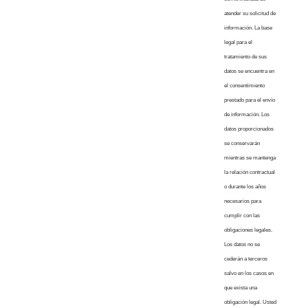
atender su solicitud de
información. La base
legal para el
tratamiento de sus
datos se encuentra en
el consentimiento
prestado para el envío
de información. Los
datos proporcionados
se conservarán
mientras se mantenga
la relación contractual
o durante los años
necesarios para
cumplir con las
obligaciones legales.
Los datos no se
cederán a terceros
salvo en los casos en
que exista una
obligación legal. Usted