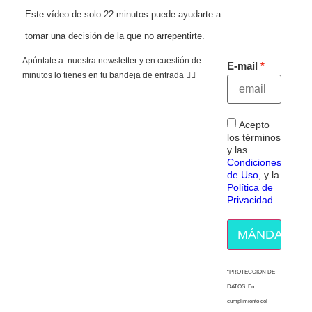
Este vídeo de solo 22 minutos puede ayudarte a
tomar una decisión de la que no arrepentirte.
Apúntate a nuestra newsletter y en cuestión de
E-mail
minutos lo tienes en tu bandeja de entrada 👇🏻
Acepto
los términos
y las
Condiciones
de Uso
, y la
Política de
Privacidad
MÁNDAME E
“PROTECCION DE
DATOS: En
cumplimiento del