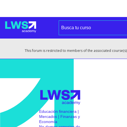
This forum is restricted to members of the associated course(s)
Educación financiera |
Mercados | Finanzas y
Economía
No damos consejos de