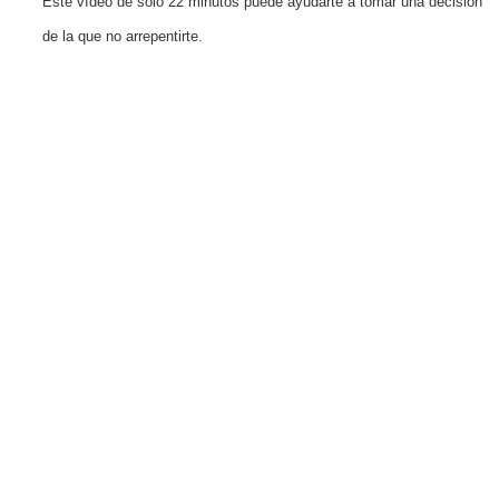
Este vídeo de solo 22 minutos puede ayudarte a tomar una decisión
de la que no arrepentirte.