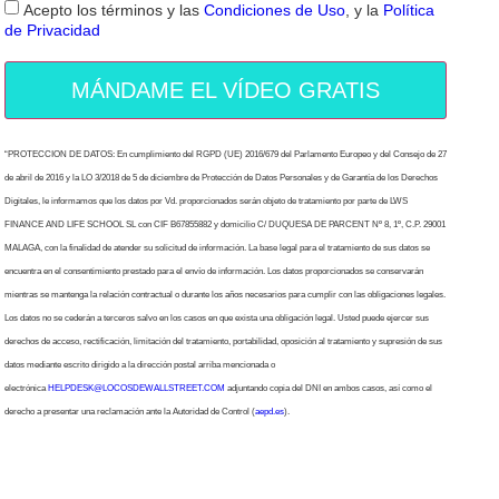
Acepto los términos y las
Condiciones de Uso
, y la
Política
de Privacidad
MÁNDAME EL VÍDEO GRATIS
“PROTECCION DE DATOS: En cumplimiento del RGPD (UE) 2016/679 del Parlamento Europeo y del Consejo de 27
de abril de 2016 y la LO 3/2018 de 5 de diciembre de Protección de Datos Personales y de Garantía de los Derechos
Digitales, le informamos que los datos por Vd. proporcionados serán objeto de tratamiento por parte de LWS
FINANCE AND LIFE SCHOOL SL con CIF B67855882 y domicilio C/ DUQUESA DE PARCENT Nº 8, 1º, C.P. 29001
MALAGA, con la finalidad de atender su solicitud de información. La base legal para el tratamiento de sus datos se
encuentra en el consentimiento prestado para el envío de información. Los datos proporcionados se conservarán
mientras se mantenga la relación contractual o durante los años necesarios para cumplir con las obligaciones legales.
Los datos no se cederán a terceros salvo en los casos en que exista una obligación legal. Usted puede ejercer sus
derechos de acceso, rectificación, limitación del tratamiento, portabilidad, oposición al tratamiento y supresión de sus
datos mediante escrito dirigido a la dirección postal arriba mencionada o
electrónica
HELPDESK@LOCOSDEWALLSTREET.COM
adjuntando copia del DNI en ambos casos, así como el
derecho a presentar una reclamación ante la Autoridad de Control (
aepd.es
).