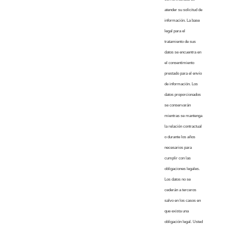
atender su solicitud de
información. La base
legal para el
tratamiento de sus
datos se encuentra en
el consentimiento
prestado para el envío
de información. Los
datos proporcionados
se conservarán
mientras se mantenga
la relación contractual
o durante los años
necesarios para
cumplir con las
obligaciones legales.
Los datos no se
cederán a terceros
salvo en los casos en
que exista una
obligación legal. Usted