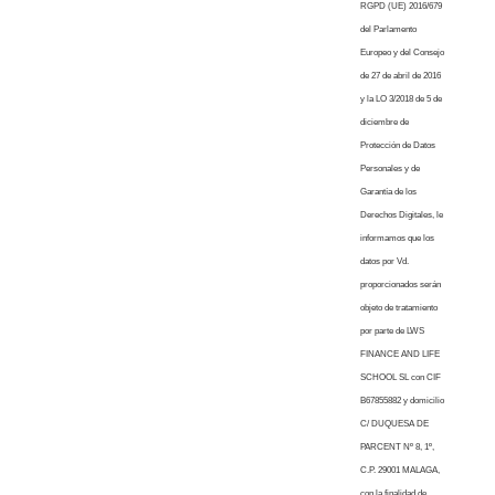
RGPD (UE) 2016/679
del Parlamento
Europeo y del Consejo
de 27 de abril de 2016
y la LO 3/2018 de 5 de
diciembre de
Protección de Datos
Personales y de
Garantía de los
Derechos Digitales, le
informamos que los
datos por Vd.
proporcionados serán
objeto de tratamiento
por parte de LWS
FINANCE AND LIFE
SCHOOL SL con CIF
B67855882 y domicilio
C/ DUQUESA DE
PARCENT Nº 8, 1º,
C.P. 29001 MALAGA,
con la finalidad de