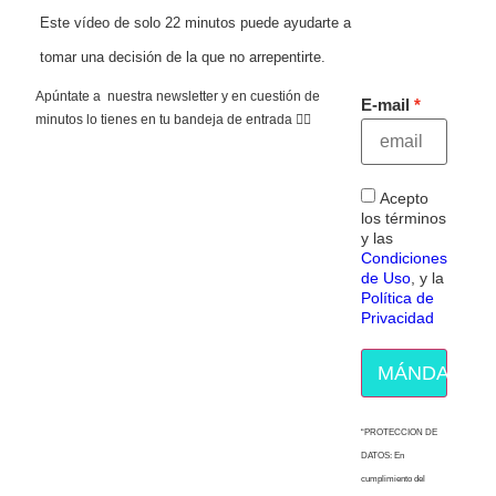
Este vídeo de solo 22 minutos puede ayudarte a
tomar una decisión de la que no arrepentirte.
Apúntate a nuestra newsletter y en cuestión de
E-mail
minutos lo tienes en tu bandeja de entrada 👇🏻
Acepto
los términos
y las
Condiciones
de Uso
, y la
Política de
Privacidad
MÁNDAME E
“PROTECCION DE
DATOS: En
cumplimiento del