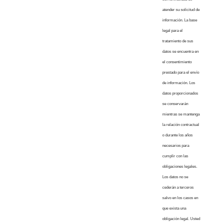
atender su solicitud de
información. La base
legal para el
tratamiento de sus
datos se encuentra en
el consentimiento
prestado para el envío
de información. Los
datos proporcionados
se conservarán
mientras se mantenga
la relación contractual
o durante los años
necesarios para
cumplir con las
obligaciones legales.
Los datos no se
cederán a terceros
salvo en los casos en
que exista una
obligación legal. Usted