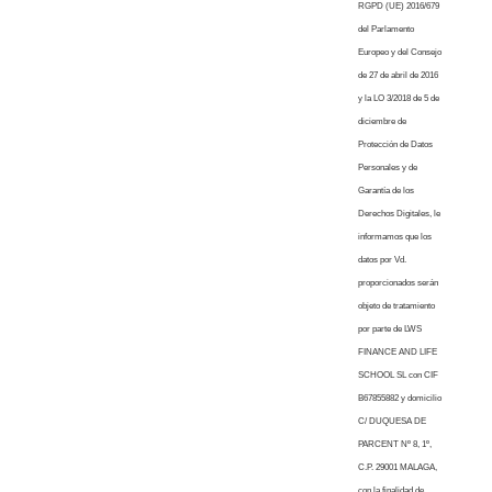
RGPD (UE) 2016/679
del Parlamento
Europeo y del Consejo
de 27 de abril de 2016
y la LO 3/2018 de 5 de
diciembre de
Protección de Datos
Personales y de
Garantía de los
Derechos Digitales, le
informamos que los
datos por Vd.
proporcionados serán
objeto de tratamiento
por parte de LWS
FINANCE AND LIFE
SCHOOL SL con CIF
B67855882 y domicilio
C/ DUQUESA DE
PARCENT Nº 8, 1º,
C.P. 29001 MALAGA,
con la finalidad de