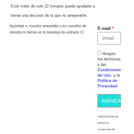
Este vídeo de solo 22 minutos puede ayudarte a
tomar una decisión de la que no arrepentirte.
Apúntate a nuestra newsletter y en cuestión de
E-mail
minutos lo tienes en tu bandeja de entrada 👇🏻
Acepto
los términos
y las
Condiciones
de Uso
, y la
Política de
Privacidad
MÁNDAME E
“PROTECCION DE
DATOS: En
cumplimiento del