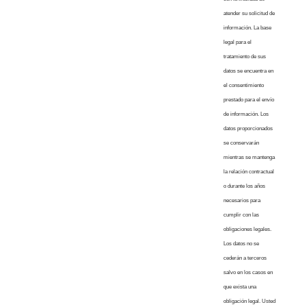
atender su solicitud de
información. La base
legal para el
tratamiento de sus
datos se encuentra en
el consentimiento
prestado para el envío
de información. Los
datos proporcionados
se conservarán
mientras se mantenga
la relación contractual
o durante los años
necesarios para
cumplir con las
obligaciones legales.
Los datos no se
cederán a terceros
salvo en los casos en
que exista una
obligación legal. Usted