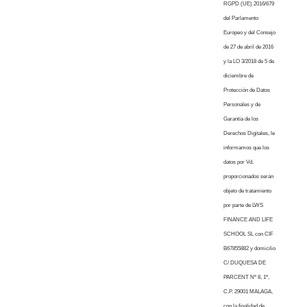
RGPD (UE) 2016/679
del Parlamento
Europeo y del Consejo
de 27 de abril de 2016
y la LO 3/2018 de 5 de
diciembre de
Protección de Datos
Personales y de
Garantía de los
Derechos Digitales, le
informamos que los
datos por Vd.
proporcionados serán
objeto de tratamiento
por parte de LWS
FINANCE AND LIFE
SCHOOL SL con CIF
B67855882 y domicilio
C/ DUQUESA DE
PARCENT Nº 8, 1º,
C.P. 29001 MALAGA,
con la finalidad de