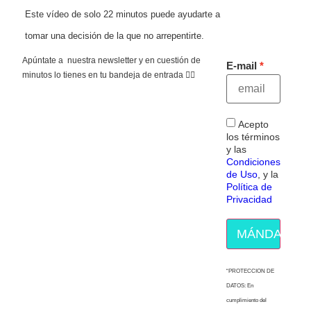
Este vídeo de solo 22 minutos puede ayudarte a
tomar una decisión de la que no arrepentirte.
Apúntate a nuestra newsletter y en cuestión de
E-mail
minutos lo tienes en tu bandeja de entrada 👇🏻
Acepto
los términos
y las
Condiciones
de Uso
, y la
Política de
Privacidad
MÁNDAME E
“PROTECCION DE
DATOS: En
cumplimiento del