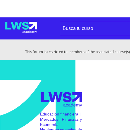
This forum is restricted to members of the associated course(s)
Educación financiera |
Mercados | Finanzas y
Economía
No damos consejos de