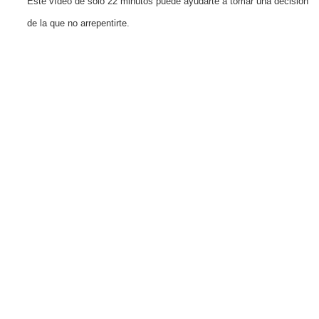
Este vídeo de solo 22 minutos puede ayudarte a tomar una decisión
de la que no arrepentirte.