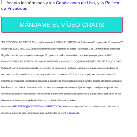
Acepto los términos y las
Condiciones de Uso
, y la
Política
de Privacidad
MÁNDAME EL VÍDEO GRATIS
“PROTECCION DE DATOS: En cumplimiento del RGPD (UE) 2016/679 del Parlamento Europeo y del Consejo de 27
de abril de 2016 y la LO 3/2018 de 5 de diciembre de Protección de Datos Personales y de Garantía de los Derechos
Digitales, le informamos que los datos por Vd. proporcionados serán objeto de tratamiento por parte de LWS
FINANCE AND LIFE SCHOOL SL con CIF B67855882 y domicilio C/ DUQUESA DE PARCENT Nº 8, 1º, C.P. 29001
MALAGA, con la finalidad de atender su solicitud de información. La base legal para el tratamiento de sus datos se
encuentra en el consentimiento prestado para el envío de información. Los datos proporcionados se conservarán
mientras se mantenga la relación contractual o durante los años necesarios para cumplir con las obligaciones legales.
Los datos no se cederán a terceros salvo en los casos en que exista una obligación legal. Usted puede ejercer sus
derechos de acceso, rectificación, limitación del tratamiento, portabilidad, oposición al tratamiento y supresión de sus
datos mediante escrito dirigido a la dirección postal arriba mencionada o
electrónica
HELPDESK@LOCOSDEWALLSTREET.COM
adjuntando copia del DNI en ambos casos, así como el
derecho a presentar una reclamación ante la Autoridad de Control (
aepd.es
).