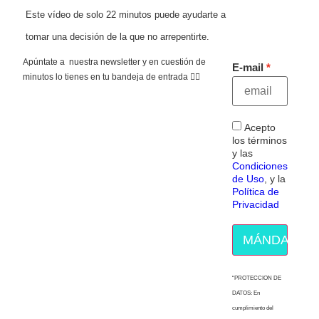
Este vídeo de solo 22 minutos puede ayudarte a
tomar una decisión de la que no arrepentirte.
Apúntate a nuestra newsletter y en cuestión de
E-mail
minutos lo tienes en tu bandeja de entrada 👇🏻
Acepto
los términos
y las
Condiciones
de Uso
, y la
Política de
Privacidad
MÁNDAME E
“PROTECCION DE
DATOS: En
cumplimiento del