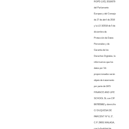
RGPD (UE) 2016/679
del Parlamento
Europeo y del Consejo
de 27 de abril de 2016
y la LO 3/2018 de 5 de
diciembre de
Protección de Datos
Personales y de
Garantía de los
Derechos Digitales, le
informamos que los
datos por Vd.
proporcionados serán
objeto de tratamiento
por parte de LWS
FINANCE AND LIFE
SCHOOL SL con CIF
B67855882 y domicilio
C/ DUQUESA DE
PARCENT Nº 8, 1º,
C.P. 29001 MALAGA,
con la finalidad de