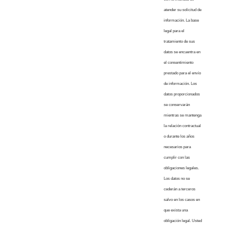
atender su solicitud de
información. La base
legal para el
tratamiento de sus
datos se encuentra en
el consentimiento
prestado para el envío
de información. Los
datos proporcionados
se conservarán
mientras se mantenga
la relación contractual
o durante los años
necesarios para
cumplir con las
obligaciones legales.
Los datos no se
cederán a terceros
salvo en los casos en
que exista una
obligación legal. Usted