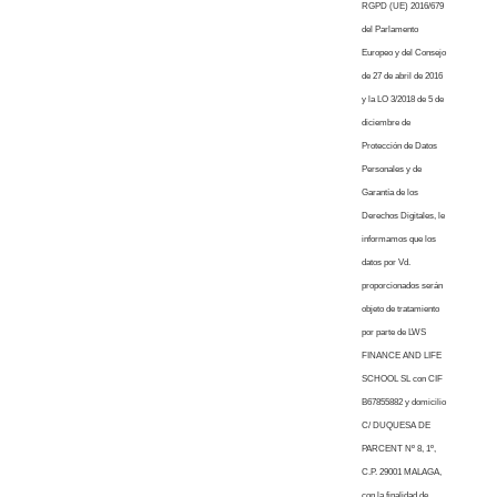
RGPD (UE) 2016/679
del Parlamento
Europeo y del Consejo
de 27 de abril de 2016
y la LO 3/2018 de 5 de
diciembre de
Protección de Datos
Personales y de
Garantía de los
Derechos Digitales, le
informamos que los
datos por Vd.
proporcionados serán
objeto de tratamiento
por parte de LWS
FINANCE AND LIFE
SCHOOL SL con CIF
B67855882 y domicilio
C/ DUQUESA DE
PARCENT Nº 8, 1º,
C.P. 29001 MALAGA,
con la finalidad de