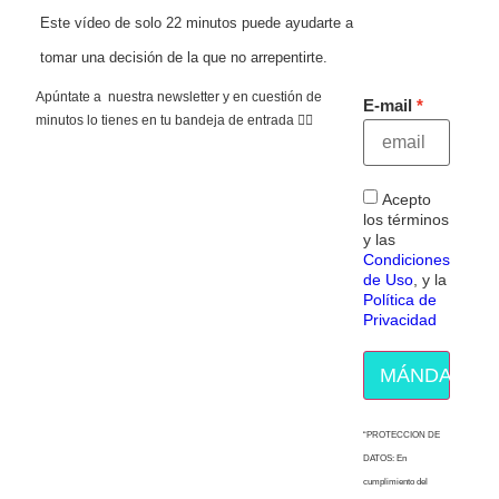
Este vídeo de solo 22 minutos puede ayudarte a
tomar una decisión de la que no arrepentirte.
Apúntate a nuestra newsletter y en cuestión de
E-mail
minutos lo tienes en tu bandeja de entrada 👇🏻
Acepto
los términos
y las
Condiciones
de Uso
, y la
Política de
Privacidad
MÁNDAME E
“PROTECCION DE
DATOS: En
cumplimiento del