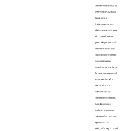
atender su solicitud de
información. La base
legal para el
tratamiento de sus
datos se encuentra en
el consentimiento
prestado para el envío
de información. Los
datos proporcionados
se conservarán
mientras se mantenga
la relación contractual
o durante los años
necesarios para
cumplir con las
obligaciones legales.
Los datos no se
cederán a terceros
salvo en los casos en
que exista una
obligación legal. Usted