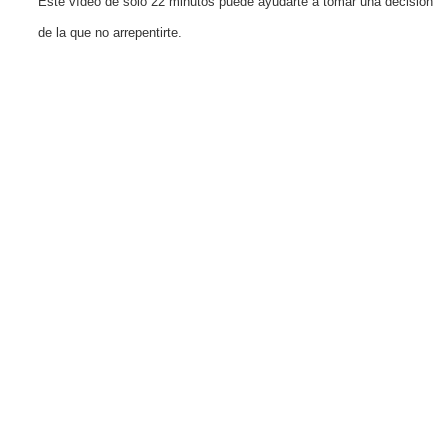
Este vídeo de solo 22 minutos puede ayudarte a tomar una decisión
de la que no arrepentirte.