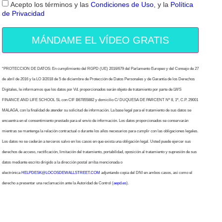
Acepto los términos y las
Condiciones de Uso
, y la
Política
de Privacidad
MÁNDAME EL VÍDEO GRATIS
“PROTECCION DE DATOS: En cumplimiento del RGPD (UE) 2016/679 del Parlamento Europeo y del Consejo de 27
de abril de 2016 y la LO 3/2018 de 5 de diciembre de Protección de Datos Personales y de Garantía de los Derechos
Digitales, le informamos que los datos por Vd. proporcionados serán objeto de tratamiento por parte de LWS
FINANCE AND LIFE SCHOOL SL con CIF B67855882 y domicilio C/ DUQUESA DE PARCENT Nº 8, 1º, C.P. 29001
MALAGA, con la finalidad de atender su solicitud de información. La base legal para el tratamiento de sus datos se
encuentra en el consentimiento prestado para el envío de información. Los datos proporcionados se conservarán
mientras se mantenga la relación contractual o durante los años necesarios para cumplir con las obligaciones legales.
Los datos no se cederán a terceros salvo en los casos en que exista una obligación legal. Usted puede ejercer sus
derechos de acceso, rectificación, limitación del tratamiento, portabilidad, oposición al tratamiento y supresión de sus
datos mediante escrito dirigido a la dirección postal arriba mencionada o
electrónica
HELPDESK@LOCOSDEWALLSTREET.COM
adjuntando copia del DNI en ambos casos, así como el
derecho a presentar una reclamación ante la Autoridad de Control (
aepd.es
).