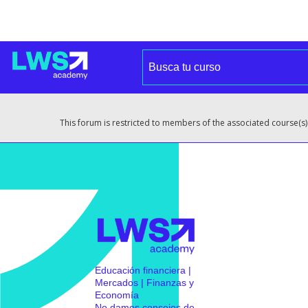
This forum is restricted to members of the associated course(s)
Educación financiera |
Mercados | Finanzas y
Economía
No damos consejos de