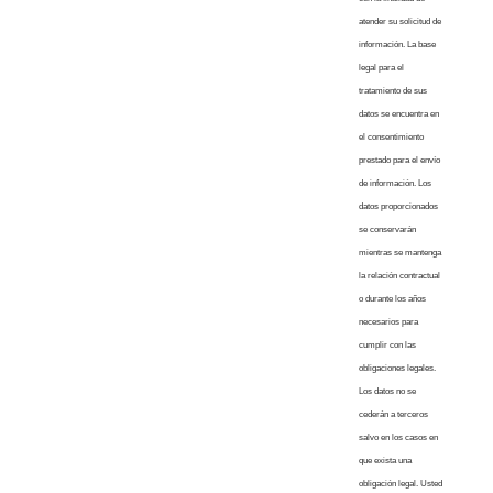
atender su solicitud de
información. La base
legal para el
tratamiento de sus
datos se encuentra en
el consentimiento
prestado para el envío
de información. Los
datos proporcionados
se conservarán
mientras se mantenga
la relación contractual
o durante los años
necesarios para
cumplir con las
obligaciones legales.
Los datos no se
cederán a terceros
salvo en los casos en
que exista una
obligación legal. Usted