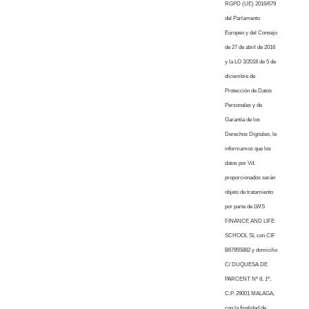
RGPD (UE) 2016/679
del Parlamento
Europeo y del Consejo
de 27 de abril de 2016
y la LO 3/2018 de 5 de
diciembre de
Protección de Datos
Personales y de
Garantía de los
Derechos Digitales, le
informamos que los
datos por Vd.
proporcionados serán
objeto de tratamiento
por parte de LWS
FINANCE AND LIFE
SCHOOL SL con CIF
B67855882 y domicilio
C/ DUQUESA DE
PARCENT Nº 8, 1º,
C.P. 29001 MALAGA,
con la finalidad de