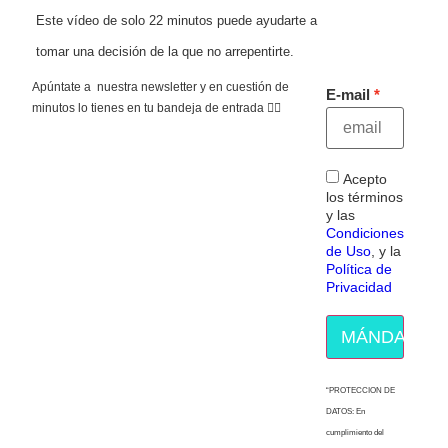
Este vídeo de solo 22 minutos puede ayudarte a
tomar una decisión de la que no arrepentirte.
Apúntate a nuestra newsletter y en cuestión de
E-mail
minutos lo tienes en tu bandeja de entrada 👇🏻
Acepto
los términos
y las
Condiciones
de Uso
, y la
Política de
Privacidad
MÁNDAME E
“PROTECCION DE
DATOS: En
cumplimiento del