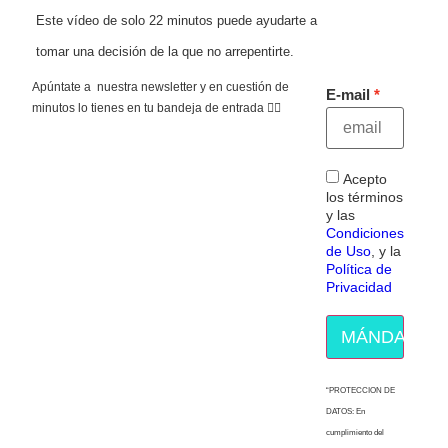
Este vídeo de solo 22 minutos puede ayudarte a
tomar una decisión de la que no arrepentirte.
Apúntate a nuestra newsletter y en cuestión de
E-mail
minutos lo tienes en tu bandeja de entrada 👇🏻
Acepto
los términos
y las
Condiciones
de Uso
, y la
Política de
Privacidad
MÁNDAME E
“PROTECCION DE
DATOS: En
cumplimiento del