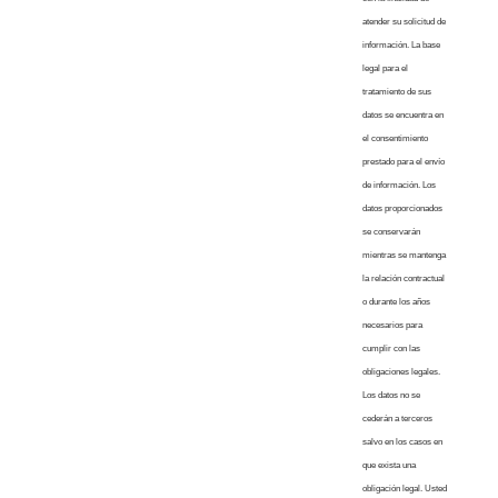
atender su solicitud de
información. La base
legal para el
tratamiento de sus
datos se encuentra en
el consentimiento
prestado para el envío
de información. Los
datos proporcionados
se conservarán
mientras se mantenga
la relación contractual
o durante los años
necesarios para
cumplir con las
obligaciones legales.
Los datos no se
cederán a terceros
salvo en los casos en
que exista una
obligación legal. Usted