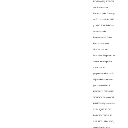
RGPD (UE) 2016/679
del Parlamento
Europeo y del Consejo
de 27 de abril de 2016
y la LO 3/2018 de 5 de
diciembre de
Protección de Datos
Personales y de
Garantía de los
Derechos Digitales, le
informamos que los
datos por Vd.
proporcionados serán
objeto de tratamiento
por parte de LWS
FINANCE AND LIFE
SCHOOL SL con CIF
B67855882 y domicilio
C/ DUQUESA DE
PARCENT Nº 8, 1º,
C.P. 29001 MALAGA,
con la finalidad de