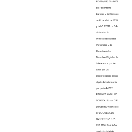
RGPD (UE) 2016/679
del Parlamento
Europeo y del Consejo
de 27 de abril de 2016
y la LO 3/2018 de 5 de
diciembre de
Protección de Datos
Personales y de
Garantía de los
Derechos Digitales, le
informamos que los
datos por Vd.
proporcionados serán
objeto de tratamiento
por parte de LWS
FINANCE AND LIFE
SCHOOL SL con CIF
B67855882 y domicilio
C/ DUQUESA DE
PARCENT Nº 8, 1º,
C.P. 29001 MALAGA,
con la finalidad de