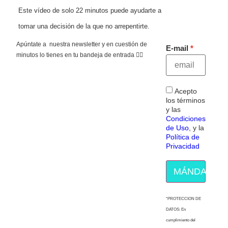
Este vídeo de solo 22 minutos puede ayudarte a
tomar una decisión de la que no arrepentirte.
Apúntate a nuestra newsletter y en cuestión de
E-mail
minutos lo tienes en tu bandeja de entrada 👇🏻
Acepto
los términos
y las
Condiciones
de Uso
, y la
Política de
Privacidad
MÁNDAME E
“PROTECCION DE
DATOS: En
cumplimiento del