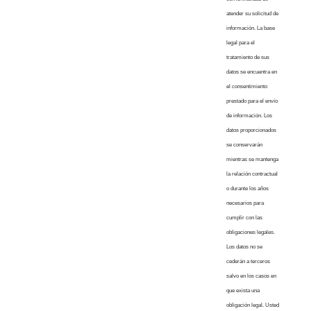
atender su solicitud de
información. La base
legal para el
tratamiento de sus
datos se encuentra en
el consentimiento
prestado para el envío
de información. Los
datos proporcionados
se conservarán
mientras se mantenga
la relación contractual
o durante los años
necesarios para
cumplir con las
obligaciones legales.
Los datos no se
cederán a terceros
salvo en los casos en
que exista una
obligación legal. Usted