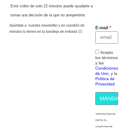
Este vídeo de solo 22 minutos puede ayudarte a
tomar una decisión de la que no arrepentirte.
Apúntate a nuestra newsletter y en cuestión de
E-mail
minutos lo tienes en tu bandeja de entrada 👇🏻
Acepto
los términos
y las
Condiciones
de Uso
, y la
Política de
Privacidad
MÁNDAME E
“PROTECCION DE
DATOS: En
cumplimiento del