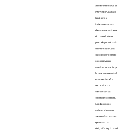
atender su solicitud de
información. La base
legal para el
tratamiento de sus
datos se encuentra en
el consentimiento
prestado para el envío
de información. Los
datos proporcionados
se conservarán
mientras se mantenga
la relación contractual
o durante los años
necesarios para
cumplir con las
obligaciones legales.
Los datos no se
cederán a terceros
salvo en los casos en
que exista una
obligación legal. Usted