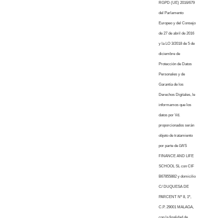
RGPD (UE) 2016/679
del Parlamento
Europeo y del Consejo
de 27 de abril de 2016
y la LO 3/2018 de 5 de
diciembre de
Protección de Datos
Personales y de
Garantía de los
Derechos Digitales, le
informamos que los
datos por Vd.
proporcionados serán
objeto de tratamiento
por parte de LWS
FINANCE AND LIFE
SCHOOL SL con CIF
B67855882 y domicilio
C/ DUQUESA DE
PARCENT Nº 8, 1º,
C.P. 29001 MALAGA,
con la finalidad de