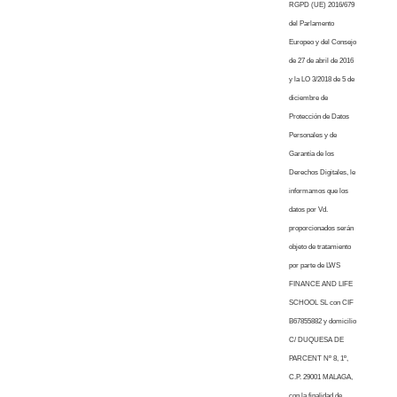
RGPD (UE) 2016/679
del Parlamento
Europeo y del Consejo
de 27 de abril de 2016
y la LO 3/2018 de 5 de
diciembre de
Protección de Datos
Personales y de
Garantía de los
Derechos Digitales, le
informamos que los
datos por Vd.
proporcionados serán
objeto de tratamiento
por parte de LWS
FINANCE AND LIFE
SCHOOL SL con CIF
B67855882 y domicilio
C/ DUQUESA DE
PARCENT Nº 8, 1º,
C.P. 29001 MALAGA,
con la finalidad de