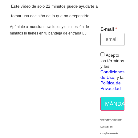
Este vídeo de solo 22 minutos puede ayudarte a
tomar una decisión de la que no arrepentirte.
Apúntate a nuestra newsletter y en cuestión de
E-mail
minutos lo tienes en tu bandeja de entrada 👇🏻
Acepto
los términos
y las
Condiciones
de Uso
, y la
Política de
Privacidad
MÁNDAME E
“PROTECCION DE
DATOS: En
cumplimiento del