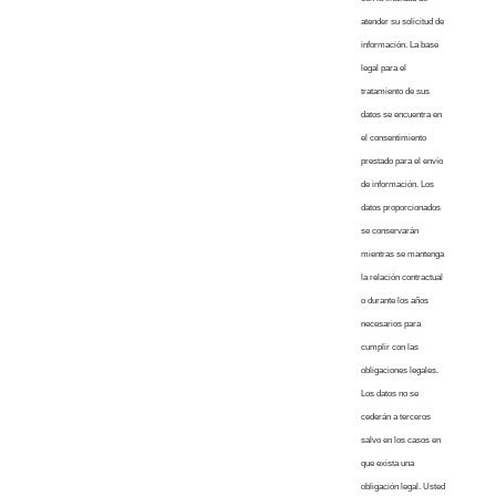
atender su solicitud de
información. La base
legal para el
tratamiento de sus
datos se encuentra en
el consentimiento
prestado para el envío
de información. Los
datos proporcionados
se conservarán
mientras se mantenga
la relación contractual
o durante los años
necesarios para
cumplir con las
obligaciones legales.
Los datos no se
cederán a terceros
salvo en los casos en
que exista una
obligación legal. Usted