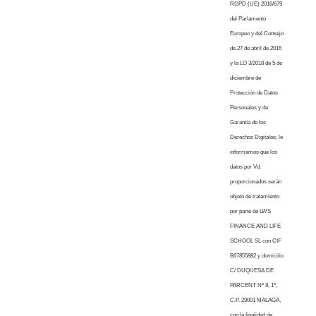
RGPD (UE) 2016/679
del Parlamento
Europeo y del Consejo
de 27 de abril de 2016
y la LO 3/2018 de 5 de
diciembre de
Protección de Datos
Personales y de
Garantía de los
Derechos Digitales, le
informamos que los
datos por Vd.
proporcionados serán
objeto de tratamiento
por parte de LWS
FINANCE AND LIFE
SCHOOL SL con CIF
B67855882 y domicilio
C/ DUQUESA DE
PARCENT Nº 8, 1º,
C.P. 29001 MALAGA,
con la finalidad de