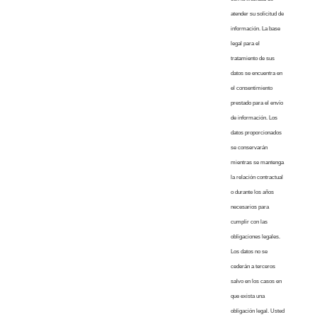
atender su solicitud de
información. La base
legal para el
tratamiento de sus
datos se encuentra en
el consentimiento
prestado para el envío
de información. Los
datos proporcionados
se conservarán
mientras se mantenga
la relación contractual
o durante los años
necesarios para
cumplir con las
obligaciones legales.
Los datos no se
cederán a terceros
salvo en los casos en
que exista una
obligación legal. Usted