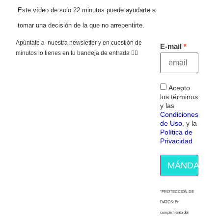
Este vídeo de solo 22 minutos puede ayudarte a
tomar una decisión de la que no arrepentirte.
Apúntate a nuestra newsletter y en cuestión de
E-mail
minutos lo tienes en tu bandeja de entrada 👇🏻
Acepto
los términos
y las
Condiciones
de Uso
, y la
Política de
Privacidad
MÁNDAME E
“PROTECCION DE
DATOS: En
cumplimiento del