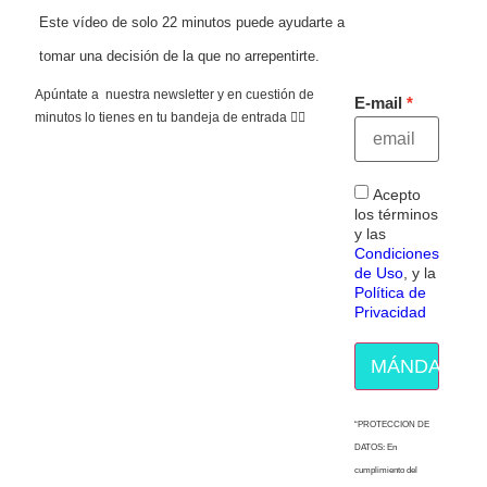
Este vídeo de solo 22 minutos puede ayudarte a
tomar una decisión de la que no arrepentirte.
Apúntate a nuestra newsletter y en cuestión de
E-mail
minutos lo tienes en tu bandeja de entrada 👇🏻
Acepto
los términos
y las
Condiciones
de Uso
, y la
Política de
Privacidad
MÁNDAME E
“PROTECCION DE
DATOS: En
cumplimiento del