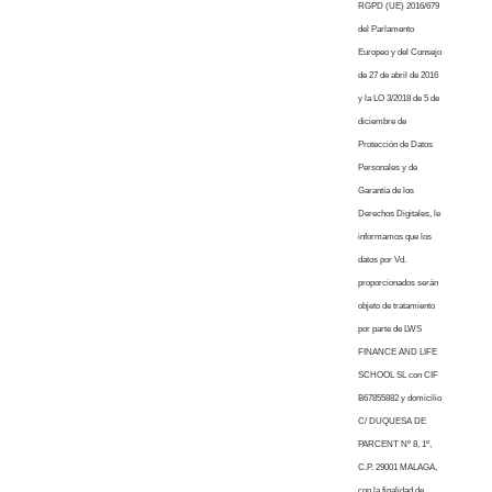
RGPD (UE) 2016/679
del Parlamento
Europeo y del Consejo
de 27 de abril de 2016
y la LO 3/2018 de 5 de
diciembre de
Protección de Datos
Personales y de
Garantía de los
Derechos Digitales, le
informamos que los
datos por Vd.
proporcionados serán
objeto de tratamiento
por parte de LWS
FINANCE AND LIFE
SCHOOL SL con CIF
B67855882 y domicilio
C/ DUQUESA DE
PARCENT Nº 8, 1º,
C.P. 29001 MALAGA,
con la finalidad de