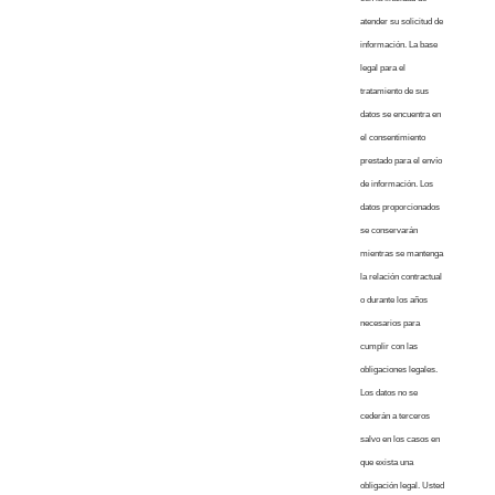
atender su solicitud de
información. La base
legal para el
tratamiento de sus
datos se encuentra en
el consentimiento
prestado para el envío
de información. Los
datos proporcionados
se conservarán
mientras se mantenga
la relación contractual
o durante los años
necesarios para
cumplir con las
obligaciones legales.
Los datos no se
cederán a terceros
salvo en los casos en
que exista una
obligación legal. Usted