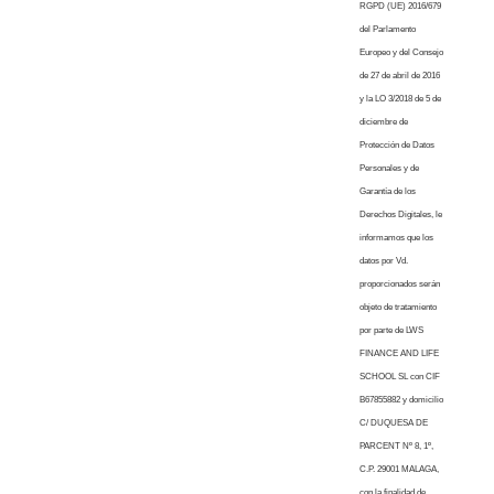
RGPD (UE) 2016/679
del Parlamento
Europeo y del Consejo
de 27 de abril de 2016
y la LO 3/2018 de 5 de
diciembre de
Protección de Datos
Personales y de
Garantía de los
Derechos Digitales, le
informamos que los
datos por Vd.
proporcionados serán
objeto de tratamiento
por parte de LWS
FINANCE AND LIFE
SCHOOL SL con CIF
B67855882 y domicilio
C/ DUQUESA DE
PARCENT Nº 8, 1º,
C.P. 29001 MALAGA,
con la finalidad de