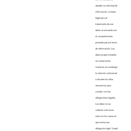
atender su solicitud de
información. La base
legal para el
tratamiento de sus
datos se encuentra en
el consentimiento
prestado para el envío
de información. Los
datos proporcionados
se conservarán
mientras se mantenga
la relación contractual
o durante los años
necesarios para
cumplir con las
obligaciones legales.
Los datos no se
cederán a terceros
salvo en los casos en
que exista una
obligación legal. Usted