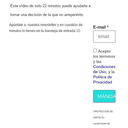
Este vídeo de solo 22 minutos puede ayudarte a
tomar una decisión de la que no arrepentirte.
Apúntate a nuestra newsletter y en cuestión de
E-mail
minutos lo tienes en tu bandeja de entrada 👇🏻
Acepto
los términos
y las
Condiciones
de Uso
, y la
Política de
Privacidad
MÁNDAME E
“PROTECCION DE
DATOS: En
cumplimiento del