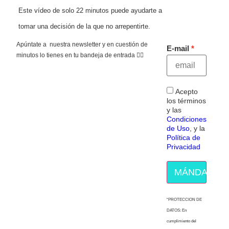
Este vídeo de solo 22 minutos puede ayudarte a
tomar una decisión de la que no arrepentirte.
Apúntate a nuestra newsletter y en cuestión de
E-mail
minutos lo tienes en tu bandeja de entrada 👇🏻
Acepto
los términos
y las
Condiciones
de Uso
, y la
Política de
Privacidad
MÁNDAME E
“PROTECCION DE
DATOS: En
cumplimiento del