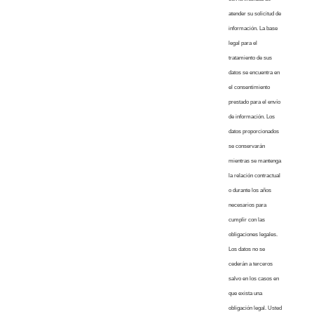
atender su solicitud de
información. La base
legal para el
tratamiento de sus
datos se encuentra en
el consentimiento
prestado para el envío
de información. Los
datos proporcionados
se conservarán
mientras se mantenga
la relación contractual
o durante los años
necesarios para
cumplir con las
obligaciones legales.
Los datos no se
cederán a terceros
salvo en los casos en
que exista una
obligación legal. Usted