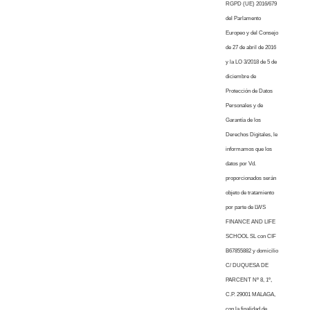
RGPD (UE) 2016/679
del Parlamento
Europeo y del Consejo
de 27 de abril de 2016
y la LO 3/2018 de 5 de
diciembre de
Protección de Datos
Personales y de
Garantía de los
Derechos Digitales, le
informamos que los
datos por Vd.
proporcionados serán
objeto de tratamiento
por parte de LWS
FINANCE AND LIFE
SCHOOL SL con CIF
B67855882 y domicilio
C/ DUQUESA DE
PARCENT Nº 8, 1º,
C.P. 29001 MALAGA,
con la finalidad de