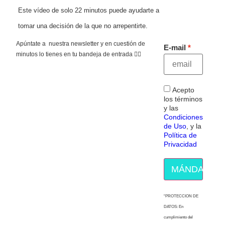
Este vídeo de solo 22 minutos puede ayudarte a
tomar una decisión de la que no arrepentirte.
Apúntate a nuestra newsletter y en cuestión de
E-mail
minutos lo tienes en tu bandeja de entrada 👇🏻
Acepto
los términos
y las
Condiciones
de Uso
, y la
Política de
Privacidad
MÁNDAME E
“PROTECCION DE
DATOS: En
cumplimiento del