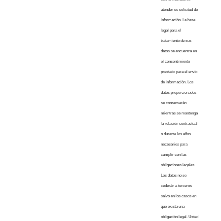
atender su solicitud de
información. La base
legal para el
tratamiento de sus
datos se encuentra en
el consentimiento
prestado para el envío
de información. Los
datos proporcionados
se conservarán
mientras se mantenga
la relación contractual
o durante los años
necesarios para
cumplir con las
obligaciones legales.
Los datos no se
cederán a terceros
salvo en los casos en
que exista una
obligación legal. Usted