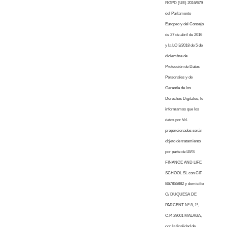
RGPD (UE) 2016/679
del Parlamento
Europeo y del Consejo
de 27 de abril de 2016
y la LO 3/2018 de 5 de
diciembre de
Protección de Datos
Personales y de
Garantía de los
Derechos Digitales, le
informamos que los
datos por Vd.
proporcionados serán
objeto de tratamiento
por parte de LWS
FINANCE AND LIFE
SCHOOL SL con CIF
B67855882 y domicilio
C/ DUQUESA DE
PARCENT Nº 8, 1º,
C.P. 29001 MALAGA,
con la finalidad de