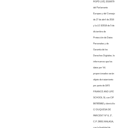
RGPD (UE) 2016/679
del Parlamento
Europeo y del Consejo
de 27 de abril de 2016
y la LO 3/2018 de 5 de
diciembre de
Protección de Datos
Personales y de
Garantía de los
Derechos Digitales, le
informamos que los
datos por Vd.
proporcionados serán
objeto de tratamiento
por parte de LWS
FINANCE AND LIFE
SCHOOL SL con CIF
B67855882 y domicilio
C/ DUQUESA DE
PARCENT Nº 8, 1º,
C.P. 29001 MALAGA,
con la finalidad de