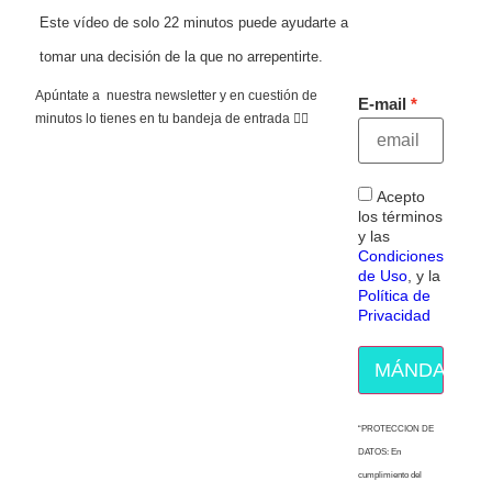
Este vídeo de solo 22 minutos puede ayudarte a
tomar una decisión de la que no arrepentirte.
Apúntate a nuestra newsletter y en cuestión de
E-mail
minutos lo tienes en tu bandeja de entrada 👇🏻
Acepto
los términos
y las
Condiciones
de Uso
, y la
Política de
Privacidad
MÁNDAME E
“PROTECCION DE
DATOS: En
cumplimiento del