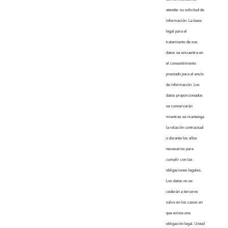
atender su solicitud de
información. La base
legal para el
tratamiento de sus
datos se encuentra en
el consentimiento
prestado para el envío
de información. Los
datos proporcionados
se conservarán
mientras se mantenga
la relación contractual
o durante los años
necesarios para
cumplir con las
obligaciones legales.
Los datos no se
cederán a terceros
salvo en los casos en
que exista una
obligación legal. Usted