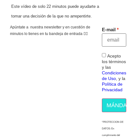
Este vídeo de solo 22 minutos puede ayudarte a
tomar una decisión de la que no arrepentirte.
Apúntate a nuestra newsletter y en cuestión de
E-mail
minutos lo tienes en tu bandeja de entrada 👇🏻
Acepto
los términos
y las
Condiciones
de Uso
, y la
Política de
Privacidad
MÁNDAME E
“PROTECCION DE
DATOS: En
cumplimiento del