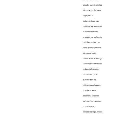
atender su solicitud de
información. La base
legal para el
tratamiento de sus
datos se encuentra en
el consentimiento
prestado para el envío
de información. Los
datos proporcionados
se conservarán
mientras se mantenga
la relación contractual
o durante los años
necesarios para
cumplir con las
obligaciones legales.
Los datos no se
cederán a terceros
salvo en los casos en
que exista una
obligación legal. Usted