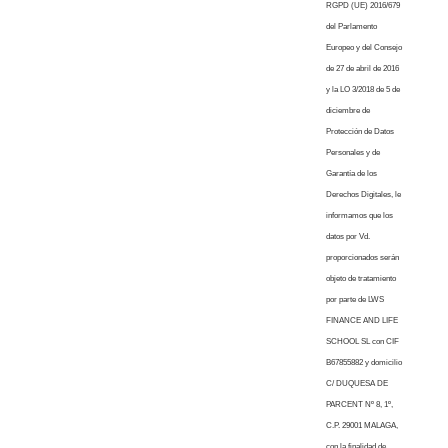
RGPD (UE) 2016/679
del Parlamento
Europeo y del Consejo
de 27 de abril de 2016
y la LO 3/2018 de 5 de
diciembre de
Protección de Datos
Personales y de
Garantía de los
Derechos Digitales, le
informamos que los
datos por Vd.
proporcionados serán
objeto de tratamiento
por parte de LWS
FINANCE AND LIFE
SCHOOL SL con CIF
B67855882 y domicilio
C/ DUQUESA DE
PARCENT Nº 8, 1º,
C.P. 29001 MALAGA,
con la finalidad de