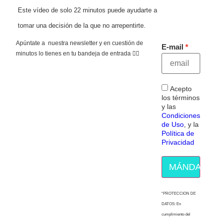
Este vídeo de solo 22 minutos puede ayudarte a
tomar una decisión de la que no arrepentirte.
Apúntate a nuestra newsletter y en cuestión de
E-mail
minutos lo tienes en tu bandeja de entrada 👇🏻
Acepto
los términos
y las
Condiciones
de Uso
, y la
Política de
Privacidad
MÁNDAME E
“PROTECCION DE
DATOS: En
cumplimiento del