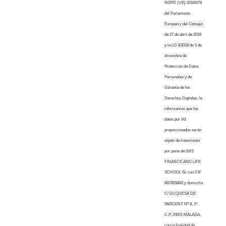
RGPD (UE) 2016/679
del Parlamento
Europeo y del Consejo
de 27 de abril de 2016
y la LO 3/2018 de 5 de
diciembre de
Protección de Datos
Personales y de
Garantía de los
Derechos Digitales, le
informamos que los
datos por Vd.
proporcionados serán
objeto de tratamiento
por parte de LWS
FINANCE AND LIFE
SCHOOL SL con CIF
B67855882 y domicilio
C/ DUQUESA DE
PARCENT Nº 8, 1º,
C.P. 29001 MALAGA,
con la finalidad de