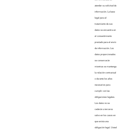
atender su solicitud de
información. La base
legal para el
tratamiento de sus
datos se encuentra en
el consentimiento
prestado para el envío
de información. Los
datos proporcionados
se conservarán
mientras se mantenga
la relación contractual
o durante los años
necesarios para
cumplir con las
obligaciones legales.
Los datos no se
cederán a terceros
salvo en los casos en
que exista una
obligación legal. Usted