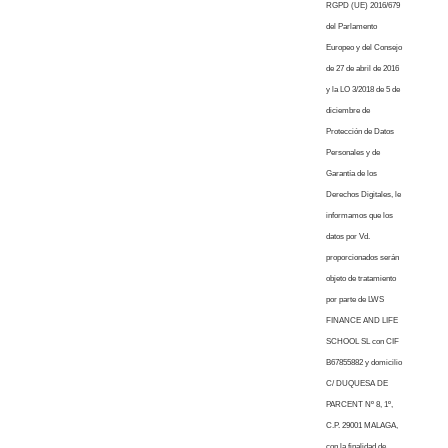
RGPD (UE) 2016/679
del Parlamento
Europeo y del Consejo
de 27 de abril de 2016
y la LO 3/2018 de 5 de
diciembre de
Protección de Datos
Personales y de
Garantía de los
Derechos Digitales, le
informamos que los
datos por Vd.
proporcionados serán
objeto de tratamiento
por parte de LWS
FINANCE AND LIFE
SCHOOL SL con CIF
B67855882 y domicilio
C/ DUQUESA DE
PARCENT Nº 8, 1º,
C.P. 29001 MALAGA,
con la finalidad de