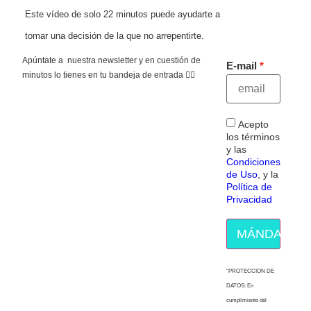
Este vídeo de solo 22 minutos puede ayudarte a
tomar una decisión de la que no arrepentirte.
Apúntate a nuestra newsletter y en cuestión de
E-mail
minutos lo tienes en tu bandeja de entrada 👇🏻
Acepto
los términos
y las
Condiciones
de Uso
, y la
Política de
Privacidad
MÁNDAME E
“PROTECCION DE
DATOS: En
cumplimiento del