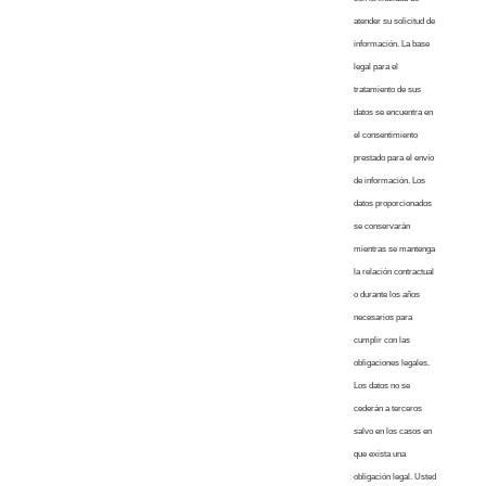
atender su solicitud de
información. La base
legal para el
tratamiento de sus
datos se encuentra en
el consentimiento
prestado para el envío
de información. Los
datos proporcionados
se conservarán
mientras se mantenga
la relación contractual
o durante los años
necesarios para
cumplir con las
obligaciones legales.
Los datos no se
cederán a terceros
salvo en los casos en
que exista una
obligación legal. Usted