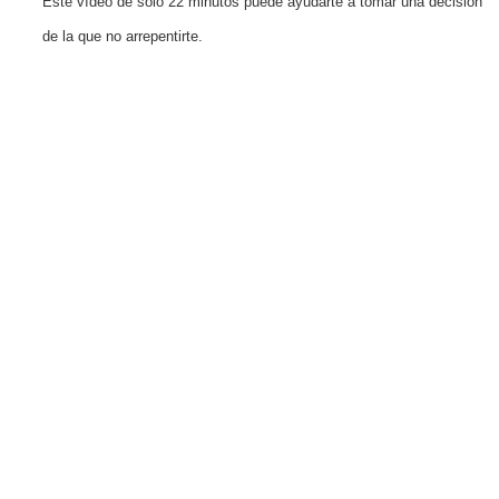
Este vídeo de solo 22 minutos puede ayudarte a tomar una decisión
de la que no arrepentirte.