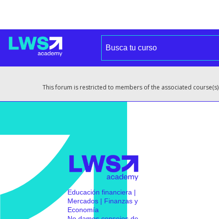
This forum is restricted to members of the associated course(s)
Educación financiera |
Mercados | Finanzas y
Economía
No damos consejos de