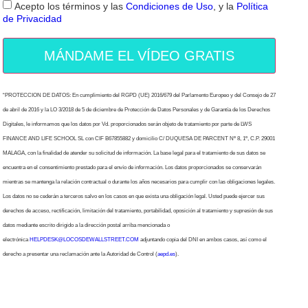
Acepto los términos y las
Condiciones de Uso
, y la
Política
de Privacidad
MÁNDAME EL VÍDEO GRATIS
“PROTECCION DE DATOS: En cumplimiento del RGPD (UE) 2016/679 del Parlamento Europeo y del Consejo de 27
de abril de 2016 y la LO 3/2018 de 5 de diciembre de Protección de Datos Personales y de Garantía de los Derechos
Digitales, le informamos que los datos por Vd. proporcionados serán objeto de tratamiento por parte de LWS
FINANCE AND LIFE SCHOOL SL con CIF B67855882 y domicilio C/ DUQUESA DE PARCENT Nº 8, 1º, C.P. 29001
MALAGA, con la finalidad de atender su solicitud de información. La base legal para el tratamiento de sus datos se
encuentra en el consentimiento prestado para el envío de información. Los datos proporcionados se conservarán
mientras se mantenga la relación contractual o durante los años necesarios para cumplir con las obligaciones legales.
Los datos no se cederán a terceros salvo en los casos en que exista una obligación legal. Usted puede ejercer sus
derechos de acceso, rectificación, limitación del tratamiento, portabilidad, oposición al tratamiento y supresión de sus
datos mediante escrito dirigido a la dirección postal arriba mencionada o
electrónica
HELPDESK@LOCOSDEWALLSTREET.COM
adjuntando copia del DNI en ambos casos, así como el
derecho a presentar una reclamación ante la Autoridad de Control (
aepd.es
).