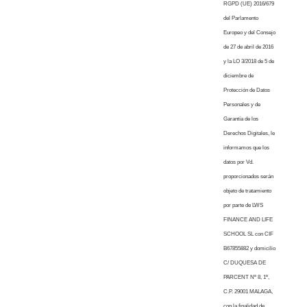
RGPD (UE) 2016/679
del Parlamento
Europeo y del Consejo
de 27 de abril de 2016
y la LO 3/2018 de 5 de
diciembre de
Protección de Datos
Personales y de
Garantía de los
Derechos Digitales, le
informamos que los
datos por Vd.
proporcionados serán
objeto de tratamiento
por parte de LWS
FINANCE AND LIFE
SCHOOL SL con CIF
B67855882 y domicilio
C/ DUQUESA DE
PARCENT Nº 8, 1º,
C.P. 29001 MALAGA,
con la finalidad de