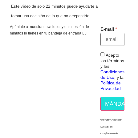
Este vídeo de solo 22 minutos puede ayudarte a
tomar una decisión de la que no arrepentirte.
Apúntate a nuestra newsletter y en cuestión de
E-mail
minutos lo tienes en tu bandeja de entrada 👇🏻
Acepto
los términos
y las
Condiciones
de Uso
, y la
Política de
Privacidad
MÁNDAME E
“PROTECCION DE
DATOS: En
cumplimiento del