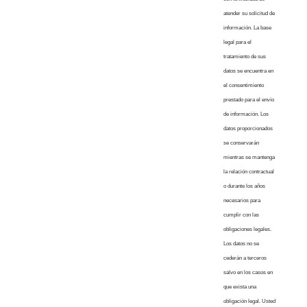
atender su solicitud de
información. La base
legal para el
tratamiento de sus
datos se encuentra en
el consentimiento
prestado para el envío
de información. Los
datos proporcionados
se conservarán
mientras se mantenga
la relación contractual
o durante los años
necesarios para
cumplir con las
obligaciones legales.
Los datos no se
cederán a terceros
salvo en los casos en
que exista una
obligación legal. Usted