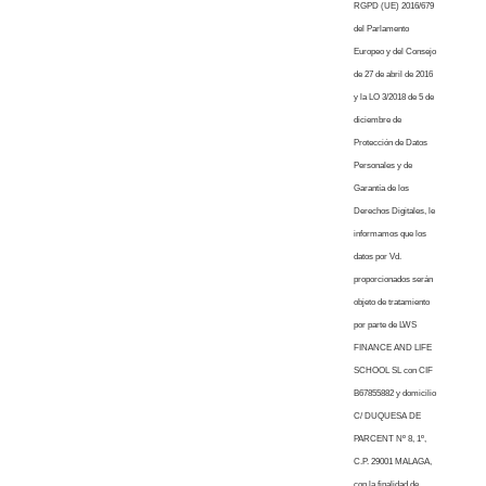
RGPD (UE) 2016/679
del Parlamento
Europeo y del Consejo
de 27 de abril de 2016
y la LO 3/2018 de 5 de
diciembre de
Protección de Datos
Personales y de
Garantía de los
Derechos Digitales, le
informamos que los
datos por Vd.
proporcionados serán
objeto de tratamiento
por parte de LWS
FINANCE AND LIFE
SCHOOL SL con CIF
B67855882 y domicilio
C/ DUQUESA DE
PARCENT Nº 8, 1º,
C.P. 29001 MALAGA,
con la finalidad de