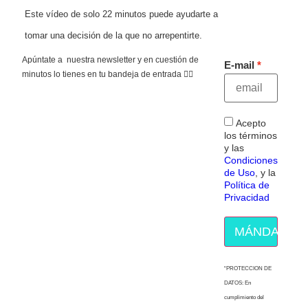
Este vídeo de solo 22 minutos puede ayudarte a
tomar una decisión de la que no arrepentirte.
Apúntate a nuestra newsletter y en cuestión de
E-mail
minutos lo tienes en tu bandeja de entrada 👇🏻
Acepto
los términos
y las
Condiciones
de Uso
, y la
Política de
Privacidad
MÁNDAME E
“PROTECCION DE
DATOS: En
cumplimiento del