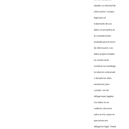
atender su solicitud de
información. La base
legal para el
tratamiento de sus
datos se encuentra en
el consentimiento
prestado para el envío
de información. Los
datos proporcionados
se conservarán
mientras se mantenga
la relación contractual
o durante los años
necesarios para
cumplir con las
obligaciones legales.
Los datos no se
cederán a terceros
salvo en los casos en
que exista una
obligación legal. Usted