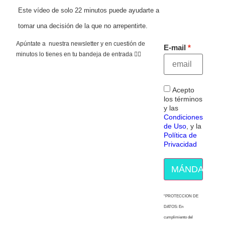
Este vídeo de solo 22 minutos puede ayudarte a
tomar una decisión de la que no arrepentirte.
Apúntate a nuestra newsletter y en cuestión de
E-mail
minutos lo tienes en tu bandeja de entrada 👇🏻
Acepto
los términos
y las
Condiciones
de Uso
, y la
Política de
Privacidad
MÁNDAME E
“PROTECCION DE
DATOS: En
cumplimiento del