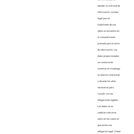
atender su solicitud de
información. La base
legal para el
tratamiento de sus
datos se encuentra en
el consentimiento
prestado para el envío
de información. Los
datos proporcionados
se conservarán
mientras se mantenga
la relación contractual
o durante los años
necesarios para
cumplir con las
obligaciones legales.
Los datos no se
cederán a terceros
salvo en los casos en
que exista una
obligación legal. Usted