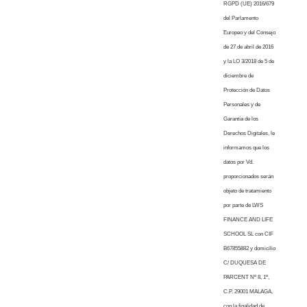
RGPD (UE) 2016/679
del Parlamento
Europeo y del Consejo
de 27 de abril de 2016
y la LO 3/2018 de 5 de
diciembre de
Protección de Datos
Personales y de
Garantía de los
Derechos Digitales, le
informamos que los
datos por Vd.
proporcionados serán
objeto de tratamiento
por parte de LWS
FINANCE AND LIFE
SCHOOL SL con CIF
B67855882 y domicilio
C/ DUQUESA DE
PARCENT Nº 8, 1º,
C.P. 29001 MALAGA,
con la finalidad de