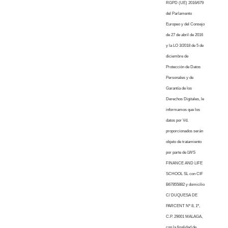
RGPD (UE) 2016/679
del Parlamento
Europeo y del Consejo
de 27 de abril de 2016
y la LO 3/2018 de 5 de
diciembre de
Protección de Datos
Personales y de
Garantía de los
Derechos Digitales, le
informamos que los
datos por Vd.
proporcionados serán
objeto de tratamiento
por parte de LWS
FINANCE AND LIFE
SCHOOL SL con CIF
B67855882 y domicilio
C/ DUQUESA DE
PARCENT Nº 8, 1º,
C.P. 29001 MALAGA,
con la finalidad de