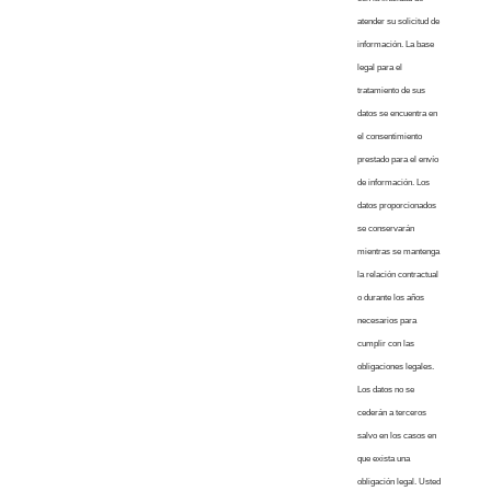
atender su solicitud de
información. La base
legal para el
tratamiento de sus
datos se encuentra en
el consentimiento
prestado para el envío
de información. Los
datos proporcionados
se conservarán
mientras se mantenga
la relación contractual
o durante los años
necesarios para
cumplir con las
obligaciones legales.
Los datos no se
cederán a terceros
salvo en los casos en
que exista una
obligación legal. Usted