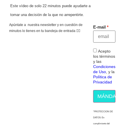
Este vídeo de solo 22 minutos puede ayudarte a
tomar una decisión de la que no arrepentirte.
Apúntate a nuestra newsletter y en cuestión de
E-mail
minutos lo tienes en tu bandeja de entrada 👇🏻
Acepto
los términos
y las
Condiciones
de Uso
, y la
Política de
Privacidad
MÁNDAME E
“PROTECCION DE
DATOS: En
cumplimiento del