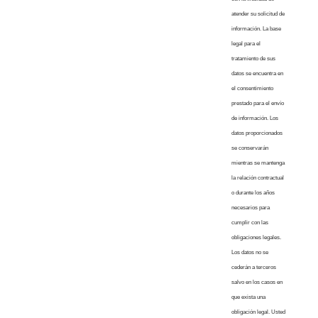
atender su solicitud de
información. La base
legal para el
tratamiento de sus
datos se encuentra en
el consentimiento
prestado para el envío
de información. Los
datos proporcionados
se conservarán
mientras se mantenga
la relación contractual
o durante los años
necesarios para
cumplir con las
obligaciones legales.
Los datos no se
cederán a terceros
salvo en los casos en
que exista una
obligación legal. Usted