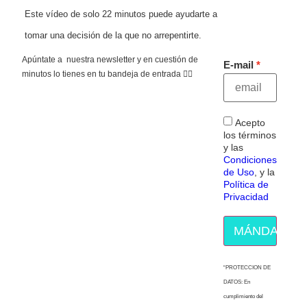
Este vídeo de solo 22 minutos puede ayudarte a
tomar una decisión de la que no arrepentirte.
Apúntate a nuestra newsletter y en cuestión de
E-mail
minutos lo tienes en tu bandeja de entrada 👇🏻
Acepto
los términos
y las
Condiciones
de Uso
, y la
Política de
Privacidad
MÁNDAME E
“PROTECCION DE
DATOS: En
cumplimiento del