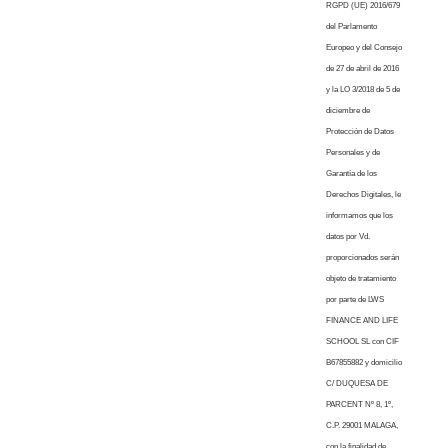
RGPD (UE) 2016/679
del Parlamento
Europeo y del Consejo
de 27 de abril de 2016
y la LO 3/2018 de 5 de
diciembre de
Protección de Datos
Personales y de
Garantía de los
Derechos Digitales, le
informamos que los
datos por Vd.
proporcionados serán
objeto de tratamiento
por parte de LWS
FINANCE AND LIFE
SCHOOL SL con CIF
B67855882 y domicilio
C/ DUQUESA DE
PARCENT Nº 8, 1º,
C.P. 29001 MALAGA,
con la finalidad de