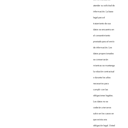
atender su solicitud de
información. La base
legal para el
tratamiento de sus
datos se encuentra en
el consentimiento
prestado para el envío
de información. Los
datos proporcionados
se conservarán
mientras se mantenga
la relación contractual
o durante los años
necesarios para
cumplir con las
obligaciones legales.
Los datos no se
cederán a terceros
salvo en los casos en
que exista una
obligación legal. Usted