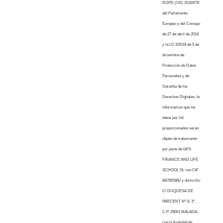
RGPD (UE) 2016/679
del Parlamento
Europeo y del Consejo
de 27 de abril de 2016
y la LO 3/2018 de 5 de
diciembre de
Protección de Datos
Personales y de
Garantía de los
Derechos Digitales, le
informamos que los
datos por Vd.
proporcionados serán
objeto de tratamiento
por parte de LWS
FINANCE AND LIFE
SCHOOL SL con CIF
B67855882 y domicilio
C/ DUQUESA DE
PARCENT Nº 8, 1º,
C.P. 29001 MALAGA,
con la finalidad de