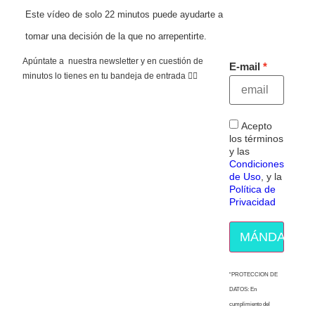
Este vídeo de solo 22 minutos puede ayudarte a
tomar una decisión de la que no arrepentirte.
Apúntate a nuestra newsletter y en cuestión de
E-mail
minutos lo tienes en tu bandeja de entrada 👇🏻
Acepto
los términos
y las
Condiciones
de Uso
, y la
Política de
Privacidad
MÁNDAME E
“PROTECCION DE
DATOS: En
cumplimiento del