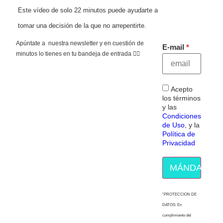
Este vídeo de solo 22 minutos puede ayudarte a
tomar una decisión de la que no arrepentirte.
Apúntate a nuestra newsletter y en cuestión de
E-mail
minutos lo tienes en tu bandeja de entrada 👇🏻
Acepto
los términos
y las
Condiciones
de Uso
, y la
Política de
Privacidad
MÁNDAME E
“PROTECCION DE
DATOS: En
cumplimiento del