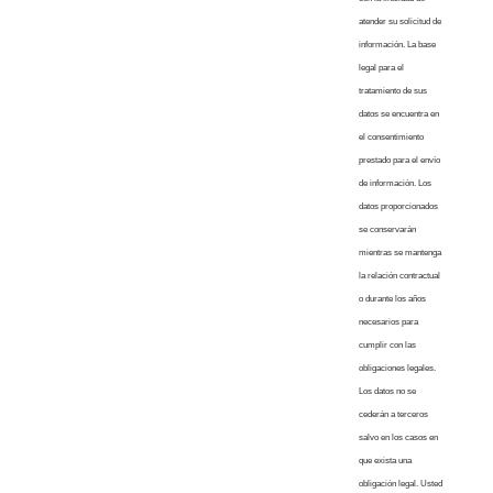
atender su solicitud de
información. La base
legal para el
tratamiento de sus
datos se encuentra en
el consentimiento
prestado para el envío
de información. Los
datos proporcionados
se conservarán
mientras se mantenga
la relación contractual
o durante los años
necesarios para
cumplir con las
obligaciones legales.
Los datos no se
cederán a terceros
salvo en los casos en
que exista una
obligación legal. Usted