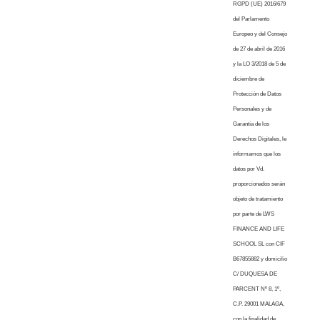
RGPD (UE) 2016/679
del Parlamento
Europeo y del Consejo
de 27 de abril de 2016
y la LO 3/2018 de 5 de
diciembre de
Protección de Datos
Personales y de
Garantía de los
Derechos Digitales, le
informamos que los
datos por Vd.
proporcionados serán
objeto de tratamiento
por parte de LWS
FINANCE AND LIFE
SCHOOL SL con CIF
B67855882 y domicilio
C/ DUQUESA DE
PARCENT Nº 8, 1º,
C.P. 29001 MALAGA,
con la finalidad de