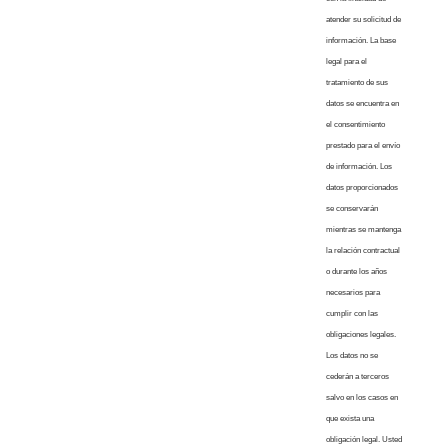
atender su solicitud de
información. La base
legal para el
tratamiento de sus
datos se encuentra en
el consentimiento
prestado para el envío
de información. Los
datos proporcionados
se conservarán
mientras se mantenga
la relación contractual
o durante los años
necesarios para
cumplir con las
obligaciones legales.
Los datos no se
cederán a terceros
salvo en los casos en
que exista una
obligación legal. Usted