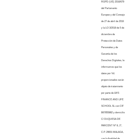
RGPD (UE) 2016/679
del Parlamento
Europeo y del Consejo
de 27 de abril de 2016
y la LO 3/2018 de 5 de
diciembre de
Protección de Datos
Personales y de
Garantía de los
Derechos Digitales, le
informamos que los
datos por Vd.
proporcionados serán
objeto de tratamiento
por parte de LWS
FINANCE AND LIFE
SCHOOL SL con CIF
B67855882 y domicilio
C/ DUQUESA DE
PARCENT Nº 8, 1º,
C.P. 29001 MALAGA,
con la finalidad de