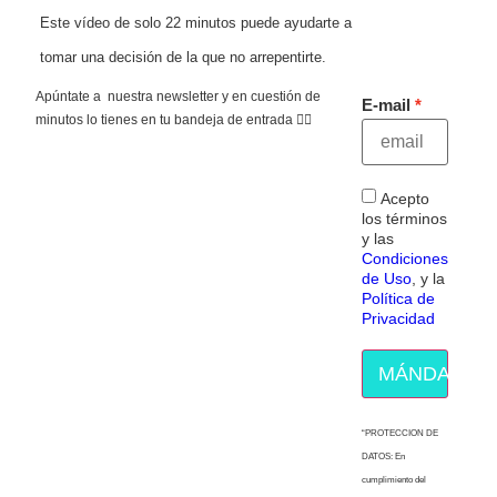
Este vídeo de solo 22 minutos puede ayudarte a
tomar una decisión de la que no arrepentirte.
Apúntate a nuestra newsletter y en cuestión de
E-mail
minutos lo tienes en tu bandeja de entrada 👇🏻
Acepto
los términos
y las
Condiciones
de Uso
, y la
Política de
Privacidad
MÁNDAME E
“PROTECCION DE
DATOS: En
cumplimiento del