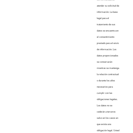
atender su solicitud de
información. La base
legal para el
tratamiento de sus
datos se encuentra en
el consentimiento
prestado para el envío
de información. Los
datos proporcionados
se conservarán
mientras se mantenga
la relación contractual
o durante los años
necesarios para
cumplir con las
obligaciones legales.
Los datos no se
cederán a terceros
salvo en los casos en
que exista una
obligación legal. Usted