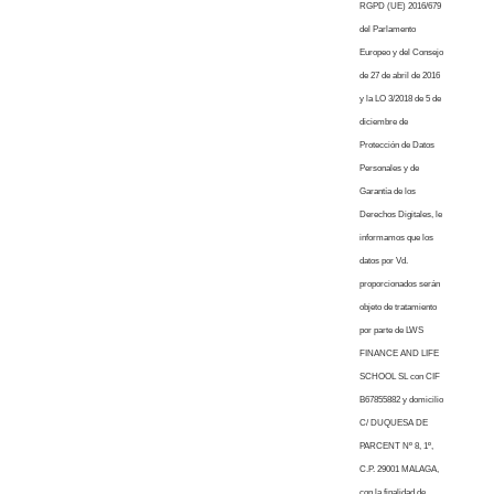
RGPD (UE) 2016/679
del Parlamento
Europeo y del Consejo
de 27 de abril de 2016
y la LO 3/2018 de 5 de
diciembre de
Protección de Datos
Personales y de
Garantía de los
Derechos Digitales, le
informamos que los
datos por Vd.
proporcionados serán
objeto de tratamiento
por parte de LWS
FINANCE AND LIFE
SCHOOL SL con CIF
B67855882 y domicilio
C/ DUQUESA DE
PARCENT Nº 8, 1º,
C.P. 29001 MALAGA,
con la finalidad de