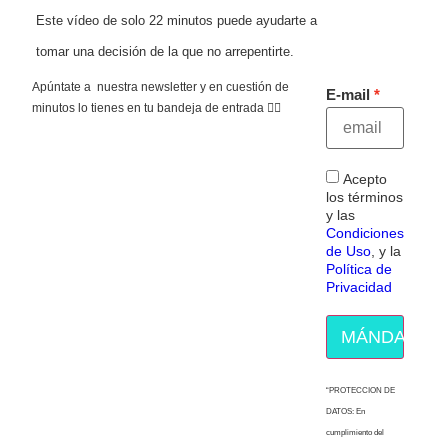
Este vídeo de solo 22 minutos puede ayudarte a
tomar una decisión de la que no arrepentirte.
Apúntate a nuestra newsletter y en cuestión de
E-mail
minutos lo tienes en tu bandeja de entrada 👇🏻
Acepto
los términos
y las
Condiciones
de Uso
, y la
Política de
Privacidad
MÁNDAME E
“PROTECCION DE
DATOS: En
cumplimiento del