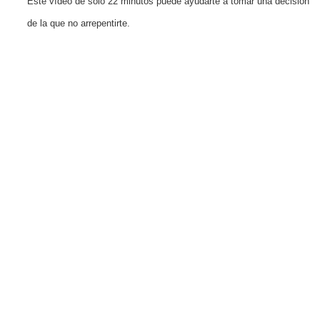
Este vídeo de solo 22 minutos puede ayudarte a tomar una decisión
de la que no arrepentirte.