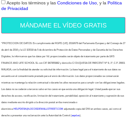
Acepto los términos y las
Condiciones de Uso
, y la
Política
de Privacidad
MÁNDAME EL VÍDEO GRATIS
“PROTECCION DE DATOS: En cumplimiento del RGPD (UE) 2016/679 del Parlamento Europeo y del Consejo de 27
de abril de 2016 y la LO 3/2018 de 5 de diciembre de Protección de Datos Personales y de Garantía de los Derechos
Digitales, le informamos que los datos por Vd. proporcionados serán objeto de tratamiento por parte de LWS
FINANCE AND LIFE SCHOOL SL con CIF B67855882 y domicilio C/ DUQUESA DE PARCENT Nº 8, 1º, C.P. 29001
MALAGA, con la finalidad de atender su solicitud de información. La base legal para el tratamiento de sus datos se
encuentra en el consentimiento prestado para el envío de información. Los datos proporcionados se conservarán
mientras se mantenga la relación contractual o durante los años necesarios para cumplir con las obligaciones legales.
Los datos no se cederán a terceros salvo en los casos en que exista una obligación legal. Usted puede ejercer sus
derechos de acceso, rectificación, limitación del tratamiento, portabilidad, oposición al tratamiento y supresión de sus
datos mediante escrito dirigido a la dirección postal arriba mencionada o
electrónica
HELPDESK@LOCOSDEWALLSTREET.COM
adjuntando copia del DNI en ambos casos, así como el
derecho a presentar una reclamación ante la Autoridad de Control (
aepd.es
).