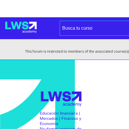
This forum is restricted to members of the associated course(s)
Educación financiera |
Mercados | Finanzas y
Economía
No damos consejos de