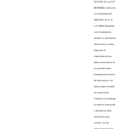
SCHOOL SL con CIF
B67855882 y domicilio
C/ DUQUESA DE
PARCENT Nº 8, 1º,
C.P. 29001 MALAGA,
con la finalidad de
atender su solicitud de
información. La base
legal para el
tratamiento de sus
datos se encuentra en
el consentimiento
prestado para el envío
de información. Los
datos proporcionados
se conservarán
mientras se mantenga
la relación contractual
o durante los años
necesarios para
cumplir con las
obligaciones legales.