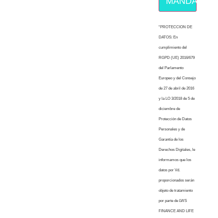
MÁNDAME E
“PROTECCION DE
DATOS: En
cumplimiento del
RGPD (UE) 2016/679
del Parlamento
Europeo y del Consejo
de 27 de abril de 2016
y la LO 3/2018 de 5 de
diciembre de
Protección de Datos
Personales y de
Garantía de los
Derechos Digitales, le
informamos que los
datos por Vd.
proporcionados serán
objeto de tratamiento
por parte de LWS
FINANCE AND LIFE