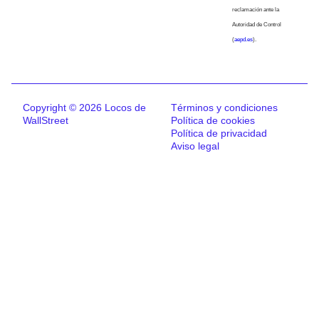
reclamación ante la
Autoridad de Control
(
aepd.es
).
Copyright © 2026 Locos de
Términos y condiciones
WallStreet
Política de cookies
Política de privacidad
Aviso legal