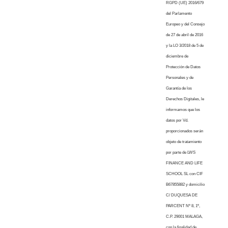
RGPD (UE) 2016/679
del Parlamento
Europeo y del Consejo
de 27 de abril de 2016
y la LO 3/2018 de 5 de
diciembre de
Protección de Datos
Personales y de
Garantía de los
Derechos Digitales, le
informamos que los
datos por Vd.
proporcionados serán
objeto de tratamiento
por parte de LWS
FINANCE AND LIFE
SCHOOL SL con CIF
B67855882 y domicilio
C/ DUQUESA DE
PARCENT Nº 8, 1º,
C.P. 29001 MALAGA,
con la finalidad de