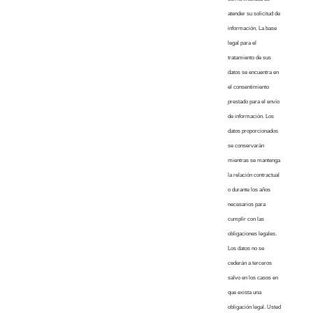
atender su solicitud de
información. La base
legal para el
tratamiento de sus
datos se encuentra en
el consentimiento
prestado para el envío
de información. Los
datos proporcionados
se conservarán
mientras se mantenga
la relación contractual
o durante los años
necesarios para
cumplir con las
obligaciones legales.
Los datos no se
cederán a terceros
salvo en los casos en
que exista una
obligación legal. Usted