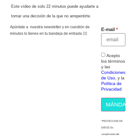
Este vídeo de solo 22 minutos puede ayudarte a
tomar una decisión de la que no arrepentirte.
Apúntate a nuestra newsletter y en cuestión de
E-mail
minutos lo tienes en tu bandeja de entrada 👇🏻
Acepto
los términos
y las
Condiciones
de Uso
, y la
Política de
Privacidad
MÁNDAME E
“PROTECCION DE
DATOS: En
cumplimiento del