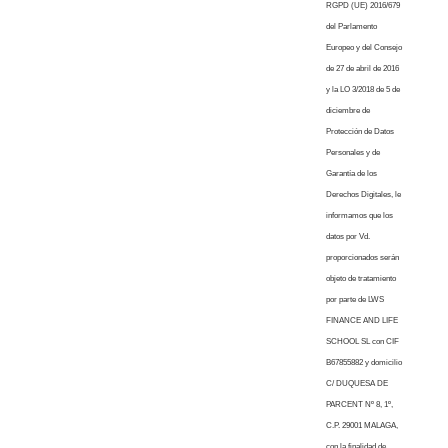
RGPD (UE) 2016/679
del Parlamento
Europeo y del Consejo
de 27 de abril de 2016
y la LO 3/2018 de 5 de
diciembre de
Protección de Datos
Personales y de
Garantía de los
Derechos Digitales, le
informamos que los
datos por Vd.
proporcionados serán
objeto de tratamiento
por parte de LWS
FINANCE AND LIFE
SCHOOL SL con CIF
B67855882 y domicilio
C/ DUQUESA DE
PARCENT Nº 8, 1º,
C.P. 29001 MALAGA,
con la finalidad de