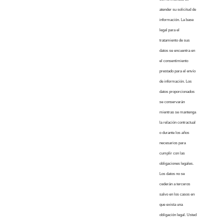
atender su solicitud de
información. La base
legal para el
tratamiento de sus
datos se encuentra en
el consentimiento
prestado para el envío
de información. Los
datos proporcionados
se conservarán
mientras se mantenga
la relación contractual
o durante los años
necesarios para
cumplir con las
obligaciones legales.
Los datos no se
cederán a terceros
salvo en los casos en
que exista una
obligación legal. Usted