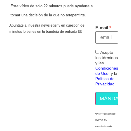
Este vídeo de solo 22 minutos puede ayudarte a
tomar una decisión de la que no arrepentirte.
Apúntate a nuestra newsletter y en cuestión de
E-mail
minutos lo tienes en tu bandeja de entrada 👇🏻
Acepto
los términos
y las
Condiciones
de Uso
, y la
Política de
Privacidad
MÁNDAME E
“PROTECCION DE
DATOS: En
cumplimiento del