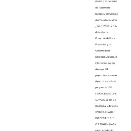
RGPD (UE) 2016/679
del Parlamento
Europeo y del Consejo
de 27 de abril de 2016
y la LO 3/2018 de 5 de
diciembre de
Protección de Datos
Personales y de
Garantía de los
Derechos Digitales, le
informamos que los
datos por Vd.
proporcionados serán
objeto de tratamiento
por parte de LWS
FINANCE AND LIFE
SCHOOL SL con CIF
B67855882 y domicilio
C/ DUQUESA DE
PARCENT Nº 8, 1º,
C.P. 29001 MALAGA,
con la finalidad de