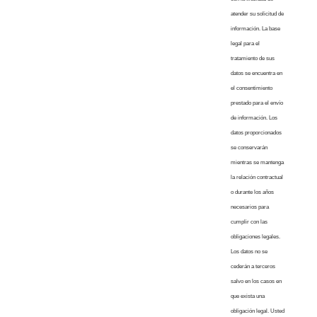
atender su solicitud de
información. La base
legal para el
tratamiento de sus
datos se encuentra en
el consentimiento
prestado para el envío
de información. Los
datos proporcionados
se conservarán
mientras se mantenga
la relación contractual
o durante los años
necesarios para
cumplir con las
obligaciones legales.
Los datos no se
cederán a terceros
salvo en los casos en
que exista una
obligación legal. Usted