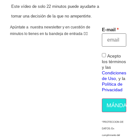
Este vídeo de solo 22 minutos puede ayudarte a
tomar una decisión de la que no arrepentirte.
Apúntate a nuestra newsletter y en cuestión de
E-mail
minutos lo tienes en tu bandeja de entrada 👇🏻
Acepto
los términos
y las
Condiciones
de Uso
, y la
Política de
Privacidad
MÁNDAME E
“PROTECCION DE
DATOS: En
cumplimiento del