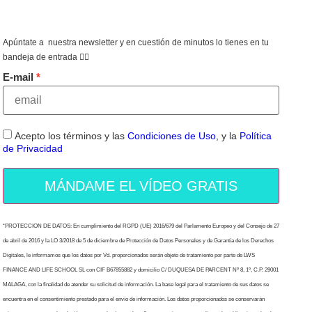
Apúntate a nuestra newsletter y en cuestión de minutos lo tienes en tu
bandeja de entrada 👇🏻
E-mail
Acepto los términos y las
Condiciones de Uso
, y la
Política
de Privacidad
MÁNDAME EL VÍDEO GRATIS
“PROTECCION DE DATOS: En cumplimiento del RGPD (UE) 2016/679 del Parlamento Europeo y del Consejo de 27
de abril de 2016 y la LO 3/2018 de 5 de diciembre de Protección de Datos Personales y de Garantía de los Derechos
Digitales, le informamos que los datos por Vd. proporcionados serán objeto de tratamiento por parte de LWS
FINANCE AND LIFE SCHOOL SL con CIF B67855882 y domicilio C/ DUQUESA DE PARCENT Nº 8, 1º, C.P. 29001
MALAGA, con la finalidad de atender su solicitud de información. La base legal para el tratamiento de sus datos se
encuentra en el consentimiento prestado para el envío de información. Los datos proporcionados se conservarán