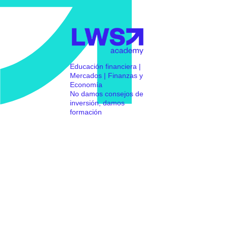
Educación financiera |
Mercados | Finanzas y
Economía
No damos consejos de
inversión, damos
formación