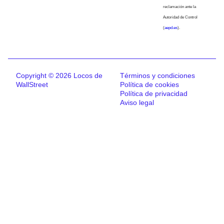
reclamación ante la
Autoridad de Control
(
aepd.es
).
Copyright © 2026 Locos de
Términos y condiciones
WallStreet
Política de cookies
Política de privacidad
Aviso legal