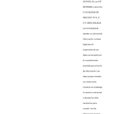
SCHOOL SL con CIF
B67855882 y domicilio
C/ DUQUESA DE
PARCENT Nº 8, 1º,
C.P. 29001 MALAGA,
con la finalidad de
atender su solicitud de
información. La base
legal para el
tratamiento de sus
datos se encuentra en
el consentimiento
prestado para el envío
de información. Los
datos proporcionados
se conservarán
mientras se mantenga
la relación contractual
o durante los años
necesarios para
cumplir con las
obligaciones legales.