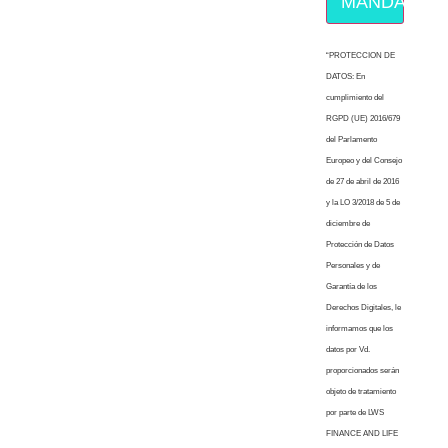
MÁNDAME E
“PROTECCION DE
DATOS: En
cumplimiento del
RGPD (UE) 2016/679
del Parlamento
Europeo y del Consejo
de 27 de abril de 2016
y la LO 3/2018 de 5 de
diciembre de
Protección de Datos
Personales y de
Garantía de los
Derechos Digitales, le
informamos que los
datos por Vd.
proporcionados serán
objeto de tratamiento
por parte de LWS
FINANCE AND LIFE