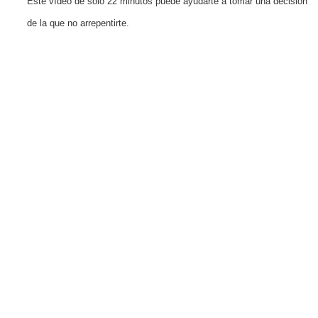
Este vídeo de solo 22 minutos puede ayudarte a tomar una decisión
de la que no arrepentirte.