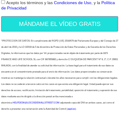
Acepto los términos y las
Condiciones de Uso
, y la
Política
de Privacidad
MÁNDAME EL VÍDEO GRATIS
“PROTECCION DE DATOS: En cumplimiento del RGPD (UE) 2016/679 del Parlamento Europeo y del Consejo de 27
de abril de 2016 y la LO 3/2018 de 5 de diciembre de Protección de Datos Personales y de Garantía de los Derechos
Digitales, le informamos que los datos por Vd. proporcionados serán objeto de tratamiento por parte de LWS
FINANCE AND LIFE SCHOOL SL con CIF B67855882 y domicilio C/ DUQUESA DE PARCENT Nº 8, 1º, C.P. 29001
MALAGA, con la finalidad de atender su solicitud de información. La base legal para el tratamiento de sus datos se
encuentra en el consentimiento prestado para el envío de información. Los datos proporcionados se conservarán
mientras se mantenga la relación contractual o durante los años necesarios para cumplir con las obligaciones legales.
Los datos no se cederán a terceros salvo en los casos en que exista una obligación legal. Usted puede ejercer sus
derechos de acceso, rectificación, limitación del tratamiento, portabilidad, oposición al tratamiento y supresión de sus
datos mediante escrito dirigido a la dirección postal arriba mencionada o
electrónica
HELPDESK@LOCOSDEWALLSTREET.COM
adjuntando copia del DNI en ambos casos, así como el
derecho a presentar una reclamación ante la Autoridad de Control (
aepd.es
).