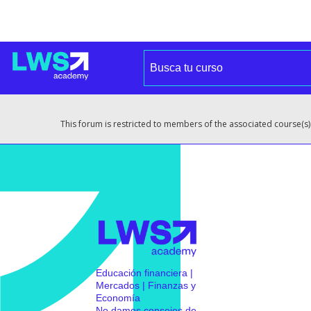
This forum is restricted to members of the associated course(s)
Educación financiera |
Mercados | Finanzas y
Economía
No damos consejos de