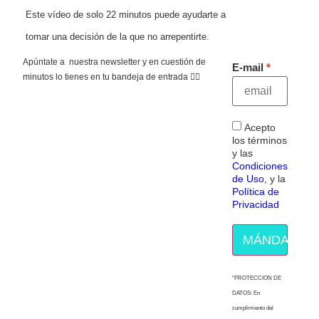
Este vídeo de solo 22 minutos puede ayudarte a
tomar una decisión de la que no arrepentirte.
Apúntate a nuestra newsletter y en cuestión de
E-mail
minutos lo tienes en tu bandeja de entrada 👇🏻
Acepto
los términos
y las
Condiciones
de Uso
, y la
Política de
Privacidad
MÁNDAME E
“PROTECCION DE
DATOS: En
cumplimiento del