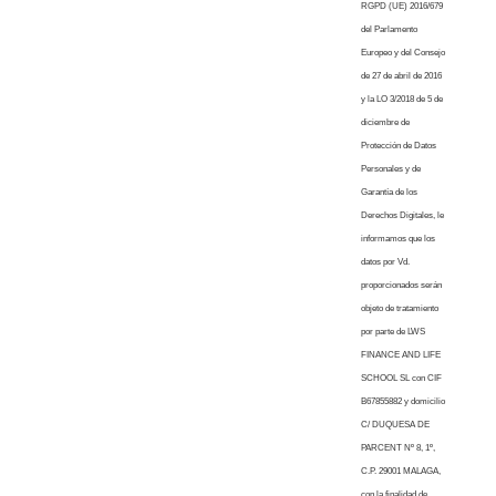
RGPD (UE) 2016/679
del Parlamento
Europeo y del Consejo
de 27 de abril de 2016
y la LO 3/2018 de 5 de
diciembre de
Protección de Datos
Personales y de
Garantía de los
Derechos Digitales, le
informamos que los
datos por Vd.
proporcionados serán
objeto de tratamiento
por parte de LWS
FINANCE AND LIFE
SCHOOL SL con CIF
B67855882 y domicilio
C/ DUQUESA DE
PARCENT Nº 8, 1º,
C.P. 29001 MALAGA,
con la finalidad de