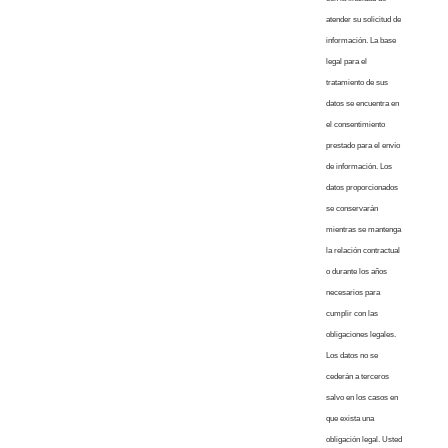
atender su solicitud de
información. La base
legal para el
tratamiento de sus
datos se encuentra en
el consentimiento
prestado para el envío
de información. Los
datos proporcionados
se conservarán
mientras se mantenga
la relación contractual
o durante los años
necesarios para
cumplir con las
obligaciones legales.
Los datos no se
cederán a terceros
salvo en los casos en
que exista una
obligación legal. Usted