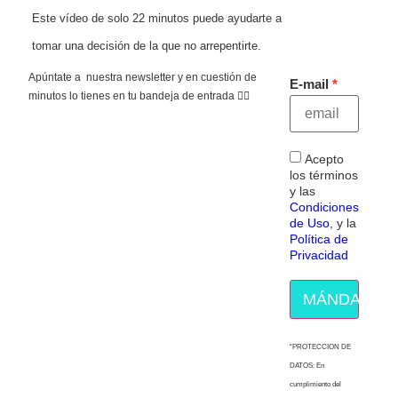
Este vídeo de solo 22 minutos puede ayudarte a
tomar una decisión de la que no arrepentirte.
Apúntate a nuestra newsletter y en cuestión de
E-mail
minutos lo tienes en tu bandeja de entrada 👇🏻
Acepto
los términos
y las
Condiciones
de Uso
, y la
Política de
Privacidad
MÁNDAME E
“PROTECCION DE
DATOS: En
cumplimiento del