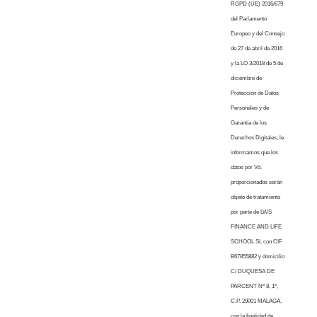
RGPD (UE) 2016/679
del Parlamento
Europeo y del Consejo
de 27 de abril de 2016
y la LO 3/2018 de 5 de
diciembre de
Protección de Datos
Personales y de
Garantía de los
Derechos Digitales, le
informamos que los
datos por Vd.
proporcionados serán
objeto de tratamiento
por parte de LWS
FINANCE AND LIFE
SCHOOL SL con CIF
B67855882 y domicilio
C/ DUQUESA DE
PARCENT Nº 8, 1º,
C.P. 29001 MALAGA,
con la finalidad de