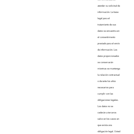
atender su solicitud de
información. La base
legal para el
tratamiento de sus
datos se encuentra en
el consentimiento
prestado para el envío
de información. Los
datos proporcionados
se conservarán
mientras se mantenga
la relación contractual
o durante los años
necesarios para
cumplir con las
obligaciones legales.
Los datos no se
cederán a terceros
salvo en los casos en
que exista una
obligación legal. Usted