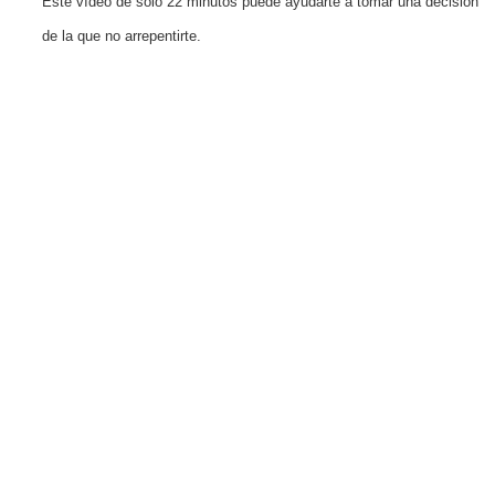
Este vídeo de solo 22 minutos puede ayudarte a tomar una decisión
de la que no arrepentirte.