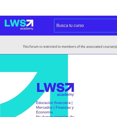
This forum is restricted to members of the associated course(s)
Educación financiera |
Mercados | Finanzas y
Economía
No damos consejos de