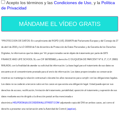
Acepto los términos y las
Condiciones de Uso
, y la
Política
de Privacidad
MÁNDAME EL VÍDEO GRATIS
“PROTECCION DE DATOS: En cumplimiento del RGPD (UE) 2016/679 del Parlamento Europeo y del Consejo de 27
de abril de 2016 y la LO 3/2018 de 5 de diciembre de Protección de Datos Personales y de Garantía de los Derechos
Digitales, le informamos que los datos por Vd. proporcionados serán objeto de tratamiento por parte de LWS
FINANCE AND LIFE SCHOOL SL con CIF B67855882 y domicilio C/ DUQUESA DE PARCENT Nº 8, 1º, C.P. 29001
MALAGA, con la finalidad de atender su solicitud de información. La base legal para el tratamiento de sus datos se
encuentra en el consentimiento prestado para el envío de información. Los datos proporcionados se conservarán
mientras se mantenga la relación contractual o durante los años necesarios para cumplir con las obligaciones legales.
Los datos no se cederán a terceros salvo en los casos en que exista una obligación legal. Usted puede ejercer sus
derechos de acceso, rectificación, limitación del tratamiento, portabilidad, oposición al tratamiento y supresión de sus
datos mediante escrito dirigido a la dirección postal arriba mencionada o
electrónica
HELPDESK@LOCOSDEWALLSTREET.COM
adjuntando copia del DNI en ambos casos, así como el
derecho a presentar una reclamación ante la Autoridad de Control (
aepd.es
).