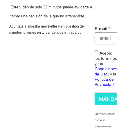
Este vídeo de solo 22 minutos puede ayudarte a
tomar una decisión de la que no arrepentirte.
Apúntate a nuestra newsletter y en cuestión de
E-mail
minutos lo tienes en tu bandeja de entrada 👇🏻
Acepto
los términos
y las
Condiciones
de Uso
, y la
Política de
Privacidad
MÁNDAME E
“PROTECCION DE
DATOS: En
cumplimiento del