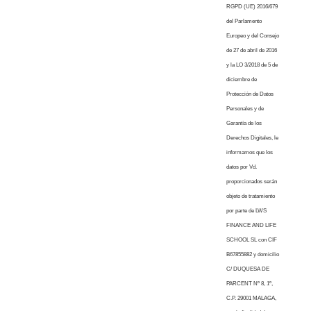
RGPD (UE) 2016/679
del Parlamento
Europeo y del Consejo
de 27 de abril de 2016
y la LO 3/2018 de 5 de
diciembre de
Protección de Datos
Personales y de
Garantía de los
Derechos Digitales, le
informamos que los
datos por Vd.
proporcionados serán
objeto de tratamiento
por parte de LWS
FINANCE AND LIFE
SCHOOL SL con CIF
B67855882 y domicilio
C/ DUQUESA DE
PARCENT Nº 8, 1º,
C.P. 29001 MALAGA,