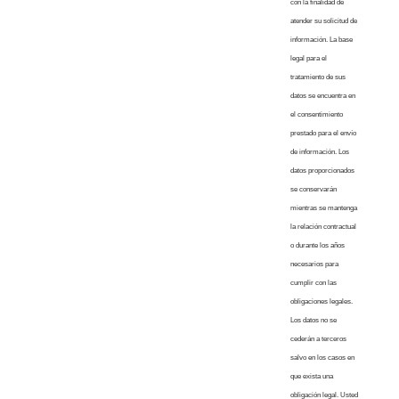
con la finalidad de
atender su solicitud de
información. La base
legal para el
tratamiento de sus
datos se encuentra en
el consentimiento
prestado para el envío
de información. Los
datos proporcionados
se conservarán
mientras se mantenga
la relación contractual
o durante los años
necesarios para
cumplir con las
obligaciones legales.
Los datos no se
cederán a terceros
salvo en los casos en
que exista una
obligación legal. Usted