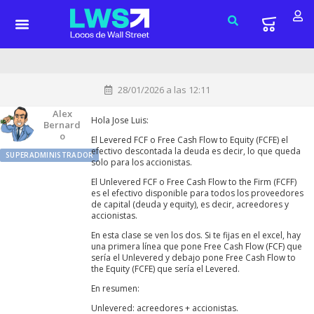
28/01/2026 a las 12:11
Alex
Hola Jose Luis:
Bernard
O
El Levered FCF o Free Cash Flow to Equity (FCFE) el
efectivo descontada la deuda es decir, lo que queda
SUPERADMINISTRADOR
solo para los accionistas.
El Unlevered FCF o Free Cash Flow to the Firm (FCFF)
es el efectivo disponible para todos los proveedores
de capital (deuda y equity), es decir, acreedores y
accionistas.
En esta clase se ven los dos. Si te fijas en el excel, hay
una primera línea que pone Free Cash Flow (FCF) que
sería el Unlevered y debajo pone Free Cash Flow to
the Equity (FCFE) que sería el Levered.
En resumen:
Unlevered: acreedores + accionistas.