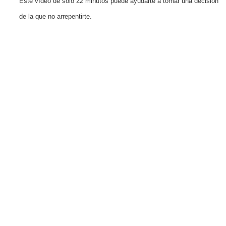
Este vídeo de solo 22 minutos puede ayudarte a tomar una decisión
de la que no arrepentirte.