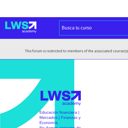
This forum is restricted to members of the associated course(s)
Educación financiera |
Mercados | Finanzas y
Economía
No damos consejos de