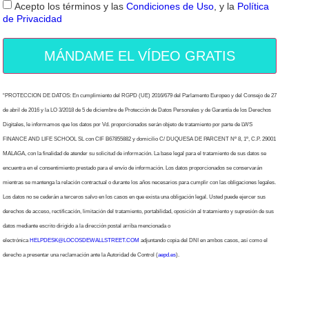
Acepto los términos y las
Condiciones de Uso
, y la
Política
de Privacidad
MÁNDAME EL VÍDEO GRATIS
“PROTECCION DE DATOS: En cumplimiento del RGPD (UE) 2016/679 del Parlamento Europeo y del Consejo de 27
de abril de 2016 y la LO 3/2018 de 5 de diciembre de Protección de Datos Personales y de Garantía de los Derechos
Digitales, le informamos que los datos por Vd. proporcionados serán objeto de tratamiento por parte de LWS
FINANCE AND LIFE SCHOOL SL con CIF B67855882 y domicilio C/ DUQUESA DE PARCENT Nº 8, 1º, C.P. 29001
MALAGA, con la finalidad de atender su solicitud de información. La base legal para el tratamiento de sus datos se
encuentra en el consentimiento prestado para el envío de información. Los datos proporcionados se conservarán
mientras se mantenga la relación contractual o durante los años necesarios para cumplir con las obligaciones legales.
Los datos no se cederán a terceros salvo en los casos en que exista una obligación legal. Usted puede ejercer sus
derechos de acceso, rectificación, limitación del tratamiento, portabilidad, oposición al tratamiento y supresión de sus
datos mediante escrito dirigido a la dirección postal arriba mencionada o
electrónica
HELPDESK@LOCOSDEWALLSTREET.COM
adjuntando copia del DNI en ambos casos, así como el
derecho a presentar una reclamación ante la Autoridad de Control (
aepd.es
).