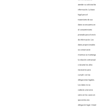
atender su solicitud de
información. La base
legal para el
tratamiento de sus
datos se encuentra en
el consentimiento
prestado para el envío
de información. Los
datos proporcionados
se conservarán
mientras se mantenga
la relación contractual
o durante los años
necesarios para
cumplir con las
obligaciones legales.
Los datos no se
cederán a terceros
salvo en los casos en
que exista una
obligación legal. Usted