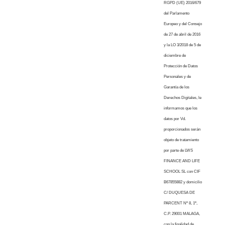
RGPD (UE) 2016/679
del Parlamento
Europeo y del Consejo
de 27 de abril de 2016
y la LO 3/2018 de 5 de
diciembre de
Protección de Datos
Personales y de
Garantía de los
Derechos Digitales, le
informamos que los
datos por Vd.
proporcionados serán
objeto de tratamiento
por parte de LWS
FINANCE AND LIFE
SCHOOL SL con CIF
B67855882 y domicilio
C/ DUQUESA DE
PARCENT Nº 8, 1º,
C.P. 29001 MALAGA,
con la finalidad de