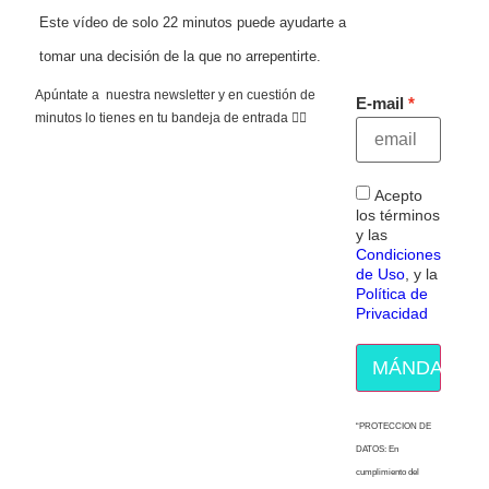
Este vídeo de solo 22 minutos puede ayudarte a
tomar una decisión de la que no arrepentirte.
Apúntate a nuestra newsletter y en cuestión de
E-mail
minutos lo tienes en tu bandeja de entrada 👇🏻
Acepto
los términos
y las
Condiciones
de Uso
, y la
Política de
Privacidad
MÁNDAME E
“PROTECCION DE
DATOS: En
cumplimiento del