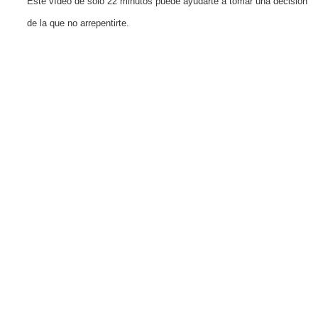
Este vídeo de solo 22 minutos puede ayudarte a tomar una decisión
de la que no arrepentirte.