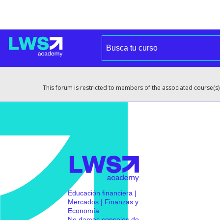
This forum is restricted to members of the associated course(s)
Educación financiera |
Mercados | Finanzas y
Economía
No damos consejos de