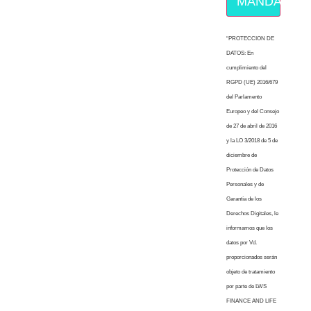
MÁNDAME E
“PROTECCION DE
DATOS: En
cumplimiento del
RGPD (UE) 2016/679
del Parlamento
Europeo y del Consejo
de 27 de abril de 2016
y la LO 3/2018 de 5 de
diciembre de
Protección de Datos
Personales y de
Garantía de los
Derechos Digitales, le
informamos que los
datos por Vd.
proporcionados serán
objeto de tratamiento
por parte de LWS
FINANCE AND LIFE