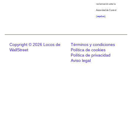
reclamación ante la
Autoridad de Control
(
aepd.es
).
Copyright © 2026 Locos de
Términos y condiciones
WallStreet
Política de cookies
Política de privacidad
Aviso legal