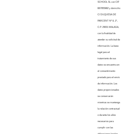
SCHOOL SL con CIF
B67855882 y domicilio
C/ DUQUESA DE
PARCENT Nº 8, 1º,
C.P. 29001 MALAGA,
con la finalidad de
atender su solicitud de
información. La base
legal para el
tratamiento de sus
datos se encuentra en
el consentimiento
prestado para el envío
de información. Los
datos proporcionados
se conservarán
mientras se mantenga
la relación contractual
o durante los años
necesarios para
cumplir con las
obligaciones legales.