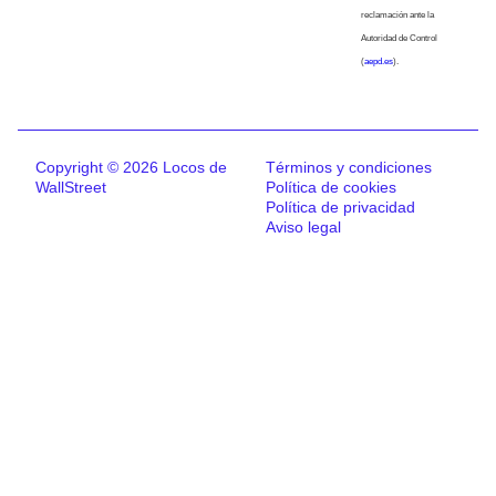
reclamación ante la
Autoridad de Control
(
aepd.es
).
Copyright © 2026 Locos de
Términos y condiciones
WallStreet
Política de cookies
Política de privacidad
Aviso legal