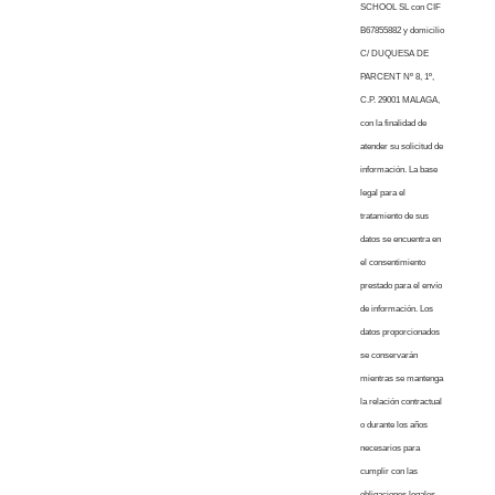
SCHOOL SL con CIF
B67855882 y domicilio
C/ DUQUESA DE
PARCENT Nº 8, 1º,
C.P. 29001 MALAGA,
con la finalidad de
atender su solicitud de
información. La base
legal para el
tratamiento de sus
datos se encuentra en
el consentimiento
prestado para el envío
de información. Los
datos proporcionados
se conservarán
mientras se mantenga
la relación contractual
o durante los años
necesarios para
cumplir con las
obligaciones legales.