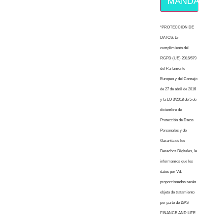
MÁNDAME E
“PROTECCION DE
DATOS: En
cumplimiento del
RGPD (UE) 2016/679
del Parlamento
Europeo y del Consejo
de 27 de abril de 2016
y la LO 3/2018 de 5 de
diciembre de
Protección de Datos
Personales y de
Garantía de los
Derechos Digitales, le
informamos que los
datos por Vd.
proporcionados serán
objeto de tratamiento
por parte de LWS
FINANCE AND LIFE